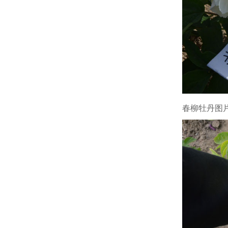
春柳牡丹图