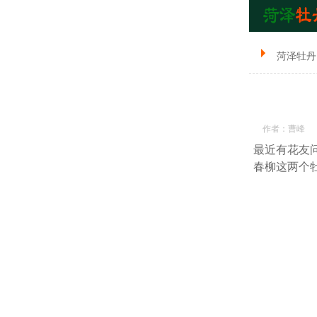
菏泽牡丹
作者：曹峰
最近有花友
春柳这两个