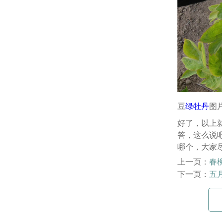
豆
绿牡丹
图
好了，以上
答，这么说
哪个，大家
上一页：
春
下一页：
五