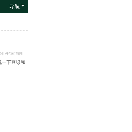
导航
峰牡丹芍药苗圃
说一下豆绿和