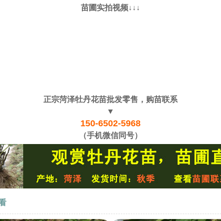
苗圃实拍视频↓↓↓
正宗菏泽牡丹花苗批发零售，购苗联系
▼
150-6502-5968
（手机微信同号）
看