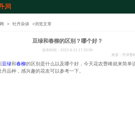
网
>
牡丹杂谈
>浏览文章
豆绿和春柳的区别？哪个好？
发布时间：2023-8-21 17:33:06
来源：
菏泽曹
问
豆绿
和
春柳
的区别是什么以及哪个好，今天花农曹峰就来简单
牡丹品种，感兴趣的花友可以参考一下。