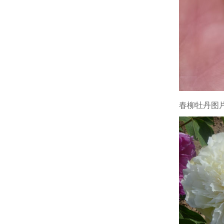
春柳牡丹图