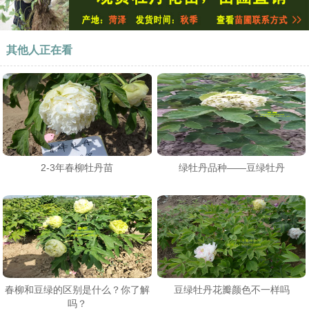
其他人正在看
2-3年春柳牡丹苗
绿牡丹品种——豆绿牡丹
春柳和豆绿的区别是什么？你了解
豆绿牡丹花瓣颜色不一样吗
吗？