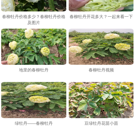
春柳牡丹价格多少？春柳牡丹价格
春柳牡丹开花多大？一起来看一下
及图片
地里的春柳牡丹
春柳牡丹视频
绿牡丹——春柳牡丹
豆绿牡丹花苗小苗