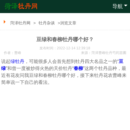
导航
菏泽牡丹网
>
牡丹杂谈
>浏览文章
豆绿和春柳牡丹哪个好？
发布时间：2022-12-14 12:39:18
作者：曹峰
来源：
菏泽曹峰牡丹芍药苗圃
说起
绿牡丹
，可能很多人会首先想到牡丹四大名品之一的“
豆
绿
”和曾一度被炒得火热的天价牡丹“
春柳
”这两个牡丹品种，最
近有花友问我豆绿和春柳牡丹哪个好，接下来牡丹花农曹峰来
简单说一下自己的看法。