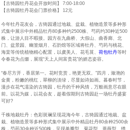
【古猗园牡丹花会开放时间】 7:00-18:00
【古猗园牡丹花会门票价格】 12元
今年牡丹花友会，古猗园通过地栽、盆栽、植物造景等多种形
式集中展示中外精品牡丹80多种约2500株、芍药约30种近500
株，让游人目不暇接。园方在九曲桥、大假山、曲香廊、北
门、盆景园、幽篁烟月、石韵馆等区域将牡丹、芍药与桃花、
海棠等传统植物精心配置，以虞美人、花毛茛、
荷包牡丹
等时
令春花为点缀，展现“天上人间富贵花”的娇态姿容。
“春尽方开，香居第一。花时竞赏，艳更无双。”四月，潋滟的
金黄，粉嫩的桃红，翠柳的淡绿，尽显如诗如画。暮春时节，
漫步在花气濡染的古猗园，牡丹的千种风情，万般画意尽在眼
前。以花为媒，以花会友，趁着假期到古猗园赴一场牡丹盛宴
可好?
千株地栽牡丹：色彩斑斓呈现花海今年，古猗园通过地栽、盆
栽、植物造景等多种形式集中展示中外精品牡丹80余种2500余
株，芍药30余种近500株，呈现单瓣型、菊花型、蔷薇型、绣