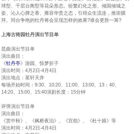
球型、千层台阁型等花朵形态。纷繁幻化之形、倾国倾城之
姿、沁人心脾之香、雍容华贵之态，引得众生流连，推崇膜
拜。同台争艳的牡丹将会呈现怎样的效果?谁会更胜一筹?
上海古猗园牡丹演出节目单
昆曲演出节目单
演出曲目：
《
牡丹亭
》游园、惊梦折子
演出时间：4月2日-4月4日
演出地点：茗轩天井
每场开始时间：9:30、10:20、11:00、13:00、13：40、
14:20、15:00、15:40演剧长度：15分钟
评弹演出节目单
演出曲目：
《赏中秋》、《枫桥夜泊》、《宫怨》、《杜十娘》等
演出时间：4月2日-4月4日