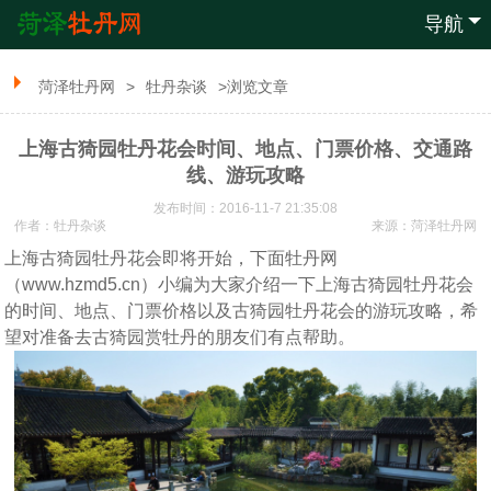
导航
菏泽牡丹网
>
牡丹杂谈
>浏览文章
上海古猗园牡丹花会时间、地点、门票价格、交通路
线、游玩攻略
发布时间：2016-11-7 21:35:08
作者：牡丹杂谈
来源：
菏泽牡丹网
上海古猗园牡丹花会即将开始，下面牡丹网
（www.hzmd5.cn）小编为大家介绍一下上海古猗园牡丹花会
的时间、地点、门票价格以及古猗园牡丹花会的游玩攻略，希
望对准备去古猗园赏牡丹的朋友们有点帮助。