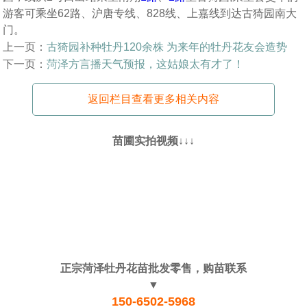
游客可乘坐62路、沪唐专线、828线、上嘉线到达古猗园南大
门。
上一页：
古猗园补种牡丹120余株 为来年的牡丹花友会造势
下一页：
菏泽方言播天气预报，这姑娘太有才了！
返回栏目查看更多相关内容
苗圃实拍视频↓↓↓
正宗菏泽牡丹花苗批发零售，购苗联系
▼
150-6502-5968