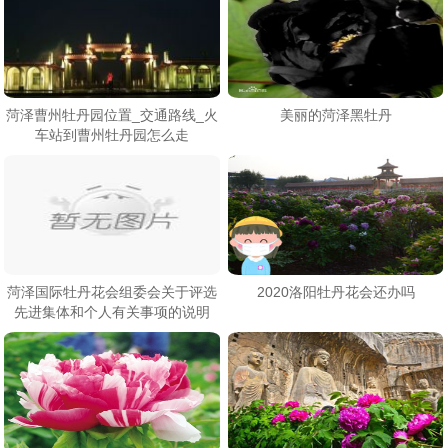
菏泽曹州牡丹园位置_交通路线_火
美丽的菏泽黑牡丹
车站到曹州牡丹园怎么走
菏泽国际牡丹花会组委会关于评选
2020洛阳牡丹花会还办吗
先进集体和个人有关事项的说明