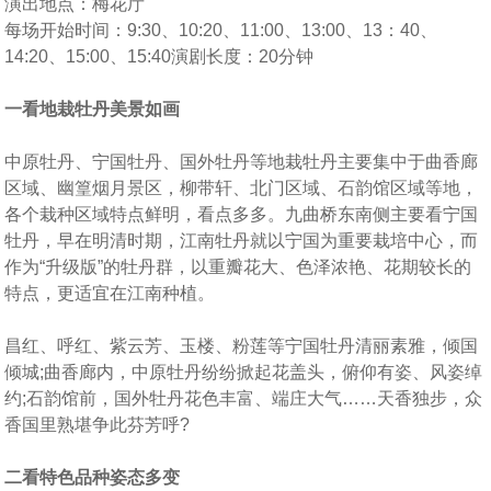
演出地点：梅花厅
每场开始时间：9:30、10:20、11:00、13:00、13：40、
14:20、15:00、15:40演剧长度：20分钟
一看地栽牡丹美景如画
中原牡丹、宁国牡丹、国外牡丹等地栽牡丹主要集中于曲香廊
区域、幽篁烟月景区，柳带轩、北门区域、石韵馆区域等地，
各个栽种区域特点鲜明，看点多多。九曲桥东南侧主要看宁国
牡丹，早在明清时期，江南牡丹就以宁国为重要栽培中心，而
作为“升级版”的牡丹群，以重瓣花大、色泽浓艳、花期较长的
特点，更适宜在江南种植。
昌红、呼红、紫云芳、玉楼、粉莲等宁国牡丹清丽素雅，倾国
倾城;曲香廊内，中原牡丹纷纷掀起花盖头，俯仰有姿、风姿绰
约;石韵馆前，国外牡丹花色丰富、端庄大气……天香独步，众
香国里熟堪争此芬芳呼?
二看特色品种姿态多变