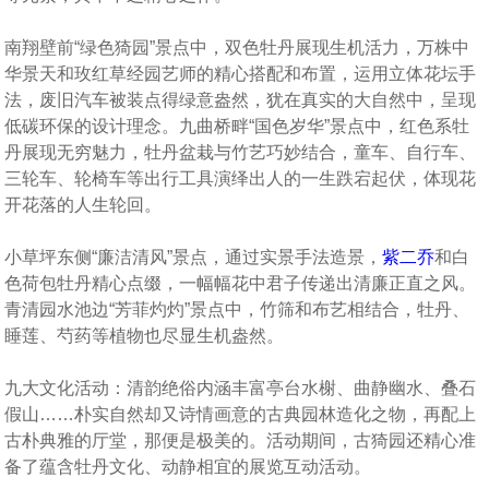
南翔壁前“绿色猗园”景点中，双色牡丹展现生机活力，万株中
华景天和玫红草经园艺师的精心搭配和布置，运用立体花坛手
法，废旧汽车被装点得绿意盎然，犹在真实的大自然中，呈现
低碳环保的设计理念。九曲桥畔“国色岁华”景点中，红色系牡
丹展现无穷魅力，牡丹盆栽与竹艺巧妙结合，童车、自行车、
三轮车、轮椅车等出行工具演绎出人的一生跌宕起伏，体现花
开花落的人生轮回。
小草坪东侧“廉洁清风”景点，通过实景手法造景，
紫二乔
和白
色荷包牡丹精心点缀，一幅幅花中君子传递出清廉正直之风。
青清园水池边“芳菲灼灼”景点中，竹筛和布艺相结合，牡丹、
睡莲、芍药等植物也尽显生机盎然。
九大文化活动：清韵绝俗内涵丰富亭台水榭、曲静幽水、叠石
假山……朴实自然却又诗情画意的古典园林造化之物，再配上
古朴典雅的厅堂，那便是极美的。活动期间，古猗园还精心准
备了蕴含牡丹文化、动静相宜的展览互动活动。