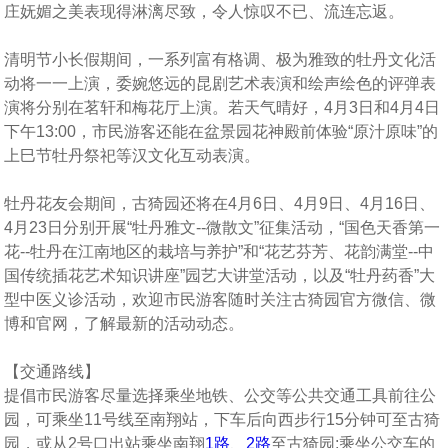
庄妩媚之美表现得淋漓尽致，令人惊叹不已、流连忘返。
清明节小长假期间，一系列富有格调、极为雅致的牡丹文化活
动将一一上演，委婉悠远的昆剧艺术表演和绘声绘色的评弹表
演将分别在茗轩和梅花厅上演。若天气晴好，4月3日和4月4日
下午13:00，市民游客还能在盆景园花神殿前体验“原汁原味”的
上巳节牡丹祭祀等汉文化互动表演。
牡丹花友会期间，古猗园还将在4月6日、4月9日、4月16日、
4月23日分别开展“牡丹雅文--微散文”征集活动，“国色天香第一
花--牡丹在江南地区的栽培与养护”和“花艺芬芳、花韵满堂--中
国传统插花艺术知识讲座”园艺大讲堂活动，以及“牡丹药香”大
型中医义诊活动，欢迎市民游客随时关注古猗园官方微信、微
博和官网，了解最新的活动动态。
【交通路线】
提倡市民游客尽量选择乘坐地铁、公交等公共交通工具前往公
园，可乘坐11号线至南翔站，下车后向西步行15分钟可至古猗
园，或从2号口出站乘坐南翔
1路
、
2路
至古猗园;乘坐公交车的