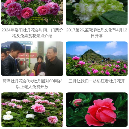
2024年洛阳牡丹花会时间、门票价
2017第26届菏泽牡丹文化节4月12
格及免票赏花景点介绍
日开幕
菏泽牡丹花会3大牡丹园对60周岁
三月让我们一起垫江看牡丹花开
以上老人免费开放