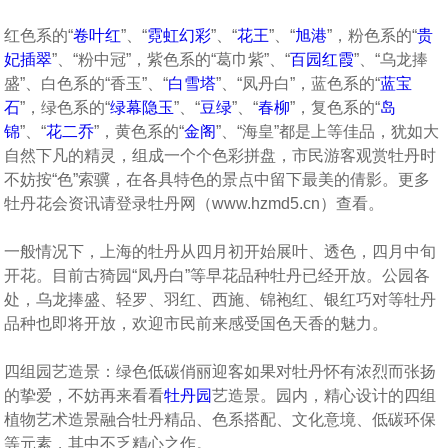
红色系的“
卷叶红
”、“
霓虹幻彩
”、“
花王
”、“
旭港
”，粉色系的“
贵
妃插翠
”、“粉中冠”，紫色系的“葛巾紫”、“
百园红霞
”、“乌龙捧
盛”、白色系的“香玉”、“
白雪塔
”、“凤丹白”，蓝色系的“
蓝宝
石
”，绿色系的“
绿幕隐玉
”、“
豆绿
”、“
春柳
”，复色系的“
岛
锦
”、“
花二乔
”，黄色系的“
金阁
”、“海皇”都是上等佳品，犹如大
自然下凡的精灵，组成一个个色彩拼盘，市民游客观赏牡丹时
不妨按“色”索骥，在各具特色的景点中留下最美的倩影。更多
牡丹花会资讯请登录牡丹网（www.hzmd5.cn）查看。
一般情况下，上海的牡丹从四月初开始展叶、透色，四月中旬
开花。目前古猗园“凤丹白”等早花品种牡丹已经开放。公园各
处，乌龙捧盛、轻罗、羽红、西施、锦袍红、银红巧对等牡丹
品种也即将开放，欢迎市民前来感受国色天香的魅力。
四组园艺造景：绿色低碳俏丽迎客如果对牡丹怀有浓烈而张扬
的挚爱，不妨再来看看
牡丹园
艺造景。园内，精心设计的四组
植物艺术造景融合牡丹精品、色系搭配、文化意境、低碳环保
等元素，其中不乏精心之作。