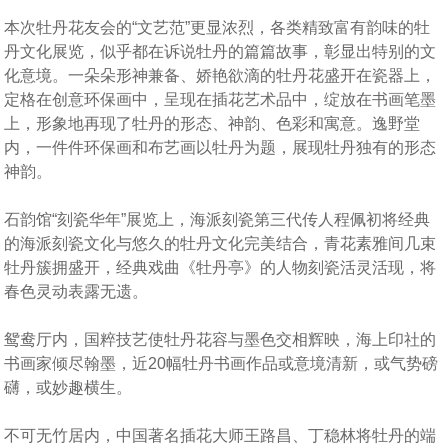
本次牡丹花友会的“文艺范”更显浓烈，各类精致富有韵味的牡
丹文化展览，似乎都在诉说牡丹的篇篇故事，彰显出特别的文
化意境。一朵朵形神兼备、娇艳欲滴的牡丹花盛开在瓷器上，
定格在创意环保画中，呈现在插花艺术品中，绽放在书画笔墨
上，形象地再现了牡丹的形态、神韵、色彩和寓意。逸野堂
内，一件件环保画和布艺画以牡丹为题，展现牡丹独有的形态
神韵。
石韵馆“刻瓷华年”展览上，海派刻瓷第三代传人程佩初将经典
的海派刻瓷文化与悠久的牡丹文化完美结合，青花素雅间几束
牡丹簇拥盛开，经典戏曲《牡丹亭》的人物刻瓷活灵活现，将
春色灵动表露无遗。
鸳鸯厅内，国粹技艺使牡丹花容与墨色交相辉映，海上印社的
书画家倾尽翰墨，近20幅牡丹书画作品或意境清新，或气势磅
礴，或妙趣横生。
不可无竹居内，中国著名插花大师王路昌、丁稳林将牡丹的端