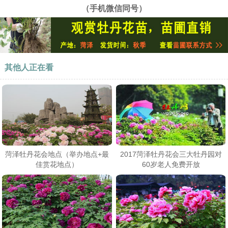
（手机微信同号）
其他人正在看
菏泽牡丹花会地点（举办地点+最
2017菏泽牡丹花会三大牡丹园对
佳赏花地点）
60岁老人免费开放