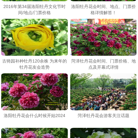
2016年第34届洛阳牡丹文化节时
洛阳牡丹花会时间、地点、门票价
间/地点/门票价格
格详情解答！
古猗园补种牡丹120余株 为来年的
菏泽牡丹花会时间、门票价格、地
牡丹花友会造势
点及开幕式详情
洛阳牡丹花会什么时候开始2024
菏泽牡丹花会游客关注话题