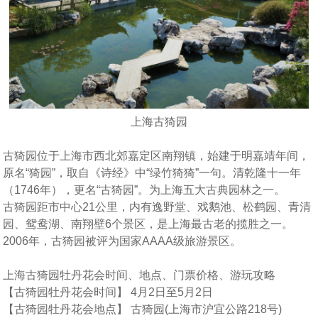
上海古猗园
古猗园位于上海市西北郊嘉定区南翔镇，始建于明嘉靖年间，
原名“猗园”，取自《诗经》中“绿竹猗猗”一句。清乾隆十一年
（1746年），更名“古猗园”。为上海五大古典园林之一。
古猗园距市中心21公里，内有逸野堂、戏鹅池、松鹤园、青清
园、鸳鸯湖、南翔壁6个景区，是上海最古老的揽胜之一。
2006年，古猗园被评为国家AAAA级旅游景区。
上海古猗园牡丹花会时间、地点、门票价格、游玩攻略
【古猗园牡丹花会时间】 4月2日至5月2日
【古猗园牡丹花会地点】 古猗园(上海市沪宜公路218号)