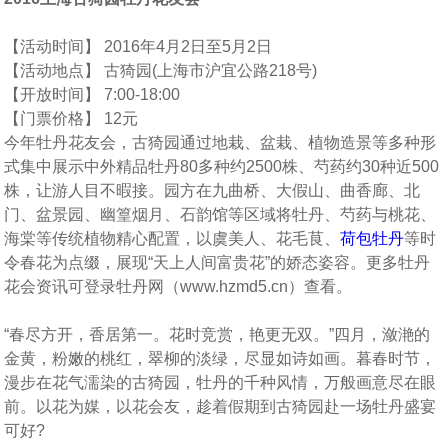
【活动时间】 2016年4月2日至5月2日
【活动地点】 古猗园(上海市沪宜公路218号)
【开放时间】 7:00-18:00
【门票价格】 12元
今年牡丹花友会，古猗园通过地栽、盆栽、植物造景等多种形
式集中展示中外精品牡丹80多种约2500株、芍药约30种近500
株，让游人目不暇接。园方在九曲桥、大假山、曲香廊、北
门、盆景园、幽篁烟月、石韵馆等区域将牡丹、芍药与桃花、
海棠等传统植物精心配置，以虞美人、花毛茛、
荷包牡丹
等时
令春花为点缀，展现“天上人间富贵花”的娇态姿容。更多牡丹
花会资讯可登录牡丹网（www.hzmd5.cn）查看。
“春尽方开，香居第一。花时竞赏，艳更无双。”四月，潋滟的
金黄，粉嫩的桃红，翠柳的淡绿，尽显如诗如画。暮春时节，
漫步在花气濡染的古猗园，牡丹的千种风情，万般画意尽在眼
前。以花为媒，以花会友，趁着假期到古猗园赴一场牡丹盛宴
可好?