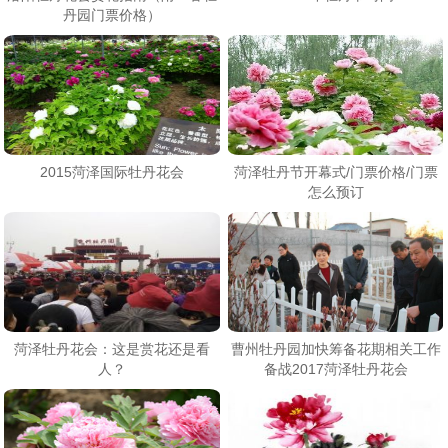
丹园门票价格）
2015菏泽国际牡丹花会
菏泽牡丹节开幕式/门票价格/门票
怎么预订
菏泽牡丹花会：这是赏花还是看
曹州牡丹园加快筹备花期相关工作
人？
备战2017菏泽牡丹花会