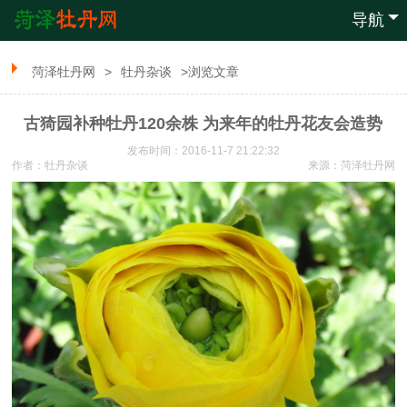
导航
菏泽牡丹网
>
牡丹杂谈
>浏览文章
古猗园补种牡丹120余株 为来年的牡丹花友会造势
发布时间：2016-11-7 21:22:32
作者：牡丹杂谈
来源：
菏泽牡丹网