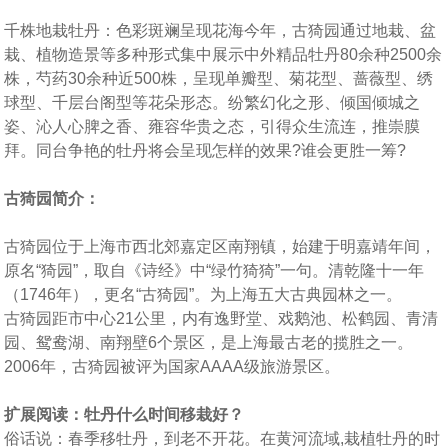
千株地栽牡丹：色彩斑斓呈现花海今年，古猗园通过地栽、盆
栽、植物造景等多种形式集中展示中外精品牡丹80余种2500余
株，芍药30余种近500株，呈现单瓣型、菊花型、蔷薇型、绣
球型、千层台阁型等花朵形态。纷繁幻化之形、倾国倾城之
姿、沁人心脾之香、雍容华贵之态，引得众生流连，推崇膜
拜。同台争艳的牡丹将会呈现怎样的效果?谁会更胜一筹?
古猗园简介：
古猗园位于上海市西北郊嘉定区南翔镇，始建于明嘉靖年间，
原名“猗园”，取自《诗经》中“绿竹猗猗”一句。清乾隆十一年
（1746年），更名“古猗园”。为上海五大古典园林之一。
古猗园距市中心21公里，内有逸野堂、戏鹅池、松鹤园、青清
园、鸳鸯湖、南翔壁6个景区，是上海最古老的揽胜之一。
2006年，古猗园被评为国家AAAA级旅游景区。
扩展阅读：牡丹什么时间移栽好？
俗话说：春季移牡丹，到老不开花。在黄河流域,栽植牡丹的时