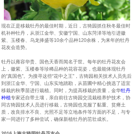
现在正是移栽牡丹的最佳时期，近日，古猗园抓住秋冬最佳时
机补种牡丹，从浙江金华、安徽宁国、山东菏泽等地引进徽
紫、玉楼春、乌龙捧盛等10余个品种120余株，为来年的牡丹
花友会造势。
牡丹以雍容华贵、国色天香而闻名于世。每年的牡丹花友会
上，徽紫、玉楼春等珍稀品种的花容花姿，也最能体现牡丹
的“真国色”。为搜寻这些“花中之王”，古猗园相关技术人员先后
到浙江金华、宁国、山东实地踏勘，从苗圃中精心挑选了适宜
移栽的秋季苗进行栽植。同时，为提高移栽的质量，金华
牡丹
种植
专家还自带土壤，亲自前往古猗园交流栽植养护技术，协
同古猗园技术人员进行移栽，古猗园也克服了黏重、贫瘠土
质，改良排水不良、光照不足等立地条件等方面的不足，与专
家一同进行了多种尝试，确保新植牡丹的茁壮成长。
2016上海古猗园牡丹花友会