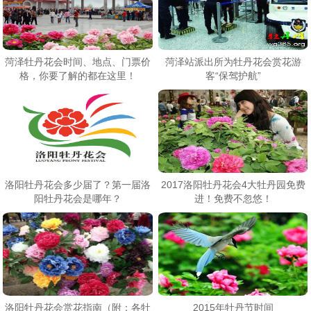
菏泽牡丹花会时间、地点、门票价
菏泽站派出所为牡丹花会赏花游
格，你要了解的都在这里！
客“保驾护航”
洛阳牡丹花会多少届了？第一届洛
2017洛阳牡丹花会4大牡丹园免费
阳牡丹花会是哪年？
进！免费不忽悠！
洛阳牡丹花会赏花指南（附：各牡
2015年牡丹节时间