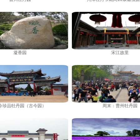
凝香园
宋江故里
今珍品牡丹园（古今园）
周末：曹州牡丹园