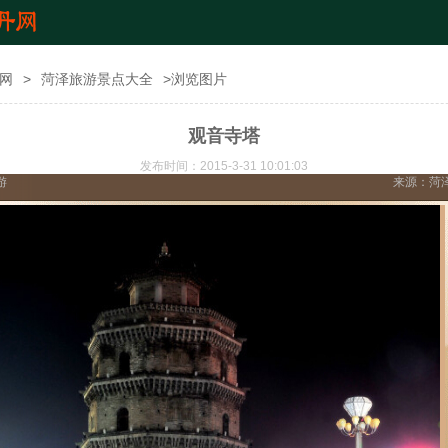
网
>
菏泽旅游景点大全
>浏览图片
观音寺塔
发布时间：2015-3-31 10:01:03
游
来源：
菏