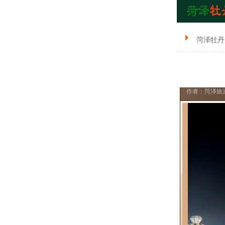
菏泽牡丹
作者：菏泽旅