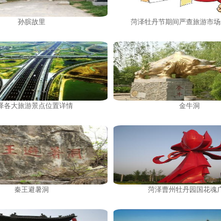
孙膑故里
菏泽牡丹节期间严查旅游市场
泽各大旅游景点位置详情
金牛洞
秦王避暑洞
菏泽曹州牡丹园国花魂