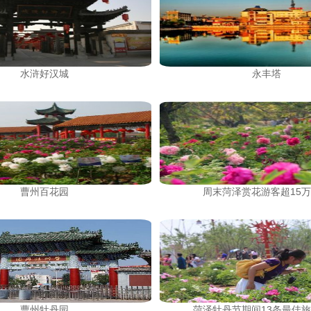
水浒好汉城
永丰塔
曹州百花园
周末菏泽赏花游客超15
曹州牡丹园
菏泽牡丹节期间13条最佳