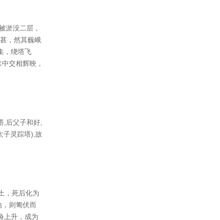
身被淤没二层，
亦甚，然其巍峨
集，绕塔飞
水中交相辉映，
,后父子和好,
太子灵踪塔),故
土，死后化为
地，则匍伏而
袅上升，成为