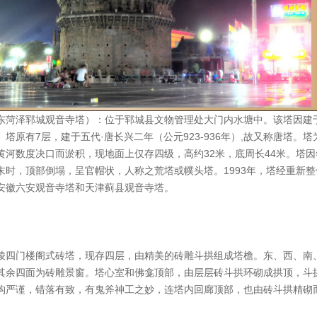
东菏泽郓城观音寺塔）：位于郓城县文物管理处大门内水塘中。该塔因建
塔原有7层，建于五代·唐长兴二年（公元923-936年）,故又称唐塔。
黄河数度决口而淤积，现地面上仅存四级，高约32米，底周长44米。塔
末时，顶部倒塌，呈官帽状，人称之荒塔或幞头塔。1993年，塔经重新
安徽六安观音寺塔和天津蓟县观音寺塔。
棱四门楼阁式砖塔，现存四层，由精美的砖雕斗拱组成塔檐。东、西、南
其余四面为砖雕景窗。塔心室和佛龛顶部，由层层砖斗拱环砌成拱顶，斗
构严谨，错落有致，有鬼斧神工之妙，连塔内回廊顶部，也由砖斗拱精砌