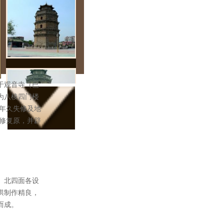
于观音寺（已
塔为八棱四门楼
因年久失修及地
整修复原，并辟
、北四面各设
拱制作精良，
而成。