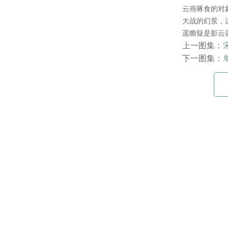
云燕啄食的对
大战的幻景，
遥瞻疑是影云
上一图集：
下一图集：