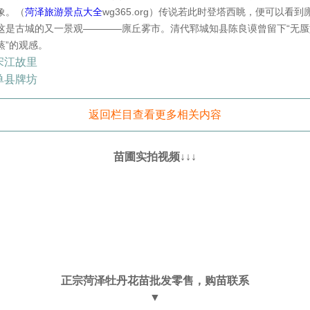
象。（
菏泽旅游景点大全
wg365.org）传说若此时登塔西眺，便可以看
这是古城的又一景观————廪丘雾市。清代郓城知县陈良谟曾留下“无
蒸”的观感。
宋江故里
单县牌坊
返回栏目查看更多相关内容
苗圃实拍视频↓↓↓
正宗菏泽牡丹花苗批发零售，购苗联系
▼