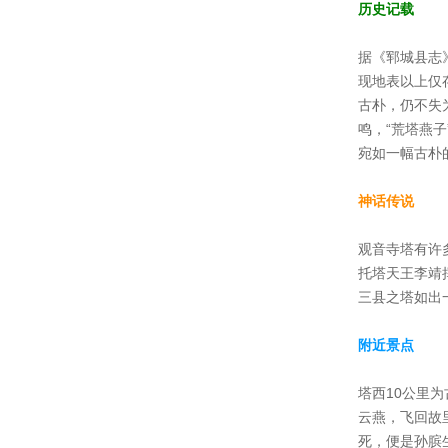
历史记载
据《郓城县志
现地表以上仅
古朴，仍不失
鸣，“荒塔燕
宛如一幅古朴
神话传说
观音寺塔有许
托塔天王李靖
三县之塔如出
附近景点
塔西10公里
云燕，飞回故
死，便是孙膑