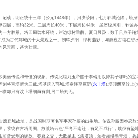
》记载，明正统十三年（公元1448年），河决荥阳，七月郓城沦陷，塔
存四层，高约32米。二层周长40米，下层周长44米，虽历经风雨，剥蚀
为一方胜景。塔四周碧水环绕，岸边绿树垂荫。夏日晨昏，数千只燕子翔
子”成为古代郓城的十大景观之一。朝晖夕阳，绿树燕影，与巍巍古塔在碧
的风景画，甚为壮观。
多美丽传说和奇怪的现象。传说此塔乃玉帝赐于李靖用以降其子哪吒的宝塔
挥剑将宝塔断为三截,塔基落入郓城,塔身降至巨野(
永丰塔
),塔顶飘至汶上(
一辙却只有汶上塔细而有刹,另二塔则无。
为古廪丘城故址，是战国时期著名军事家孙膑的出生地。传说孙膑因眷恋故
里，萦绕在古塔周围。故荒塔云燕“严冬不南迁，有足不成行”，饿俄有坠
生前曾受刑的缘故。春夏之交，无数昆虫飞集塔顶，远看如缕缕青烟，袅