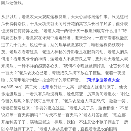
园瓜还值钱。
从那以后，老瓜农天天观察这根良瓜，天天心里琢磨这件事。只见这根
瓜长得特别快，十几天功夫就比同时开花的其它瓜长出半尺多，但外表
也没有任何特异之处。“老道人花十两银子买一根瓜到底有什么用？”转
睛夏去秋来，老瓜家在怀疑中送走酷暑，迎来金秋，一直守着那根撤度
过了九十九天。说也奇怪，别的瓜早就瓜落秧了，唯独这棵仍枝表叶
茂。老瓜农看着这瓜，老道人神秘的身影老是在眼前闪动。老道人摘瓜
何用？看那鬼兮兮的神情，这老道人不象善良之辈，想到明天老道人就
来摘瓜，一种不祥的感袭各心头。“我何不今晚就就摘掉瓜，让它长不足
一百天？”老瓜农决心已定，弯腰把良瓜摘下放在了筐里。老着一夜没
睡，又清晰地听到金牛拉金砘子的亲切声音。（
菏泽旅游景点大全
wg365.org）第二天，
太阳
刚升起一丈高，那老道人就准时来了。他快
步走进瓜园，一看只有瓜秧没有瓜，脸色突变，厉声质问老瓜农：“我让
你留的瓜呢？银子我可是带来了。”老瓜农见道人满面怒气，微微一笑，
轻轻把筐端过来：“你要的瓜在这里。”老道人见了瓜，脸色稍缓：“不是
说好等一百天再摘吗？”“今天不是一百天吗？”老农对答如流，“现在都
开始种麦子了，满地里就这一棵瓜，我怕一不注意让小孩子摘走了，所
以今早就摘下来了。”老道人拿起瓜看了看，直视着老瓜农的眼睛