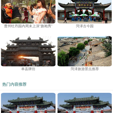
曹州牡丹园内周末上演“旗袍秀”
菏泽古今园
单县牌坊
菏泽旅游景点推荐
热门内容推荐