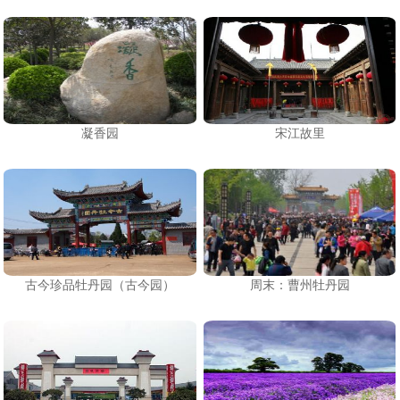
凝香园
宋江故里
古今珍品牡丹园（古今园）
周末：曹州牡丹园