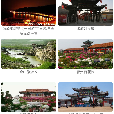
菏泽旅游景点一日游/二日游/自驾
水浒好汉城
游线路推荐
金山旅游区
曹州百花园