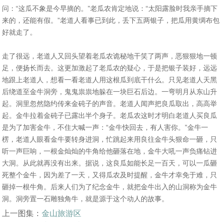
问：“这瓜不象是今早摘的。”老瓜农肯定地说：“太阳露脸时我亲手摘下
来的，还能有假。”老道人看事已到此，丢下五两银子，把瓜用黄绸布包
好就走了。
走了很远，老道人又回头望着老瓜农诡秘地干笑了两声，恶狠狠地一顿
足，便扬长而去。这更加激起了老瓜农的疑心，于是把银子装好，远远
地跟上老道人，想看一看老道人用这根瓜到底干什么。只见老道人天黑
后绕道至金牛洞旁，鬼鬼祟祟地躲在一块巨石后边。一弯明月从东山升
起。洞里忽然隐约传来金砘子的声音。老道人闻声把良瓜取出，高高举
起。金牛拉着金砘子已露出半个身子。老瓜农这时才明白老道人买良瓜
是为了加害金牛，不住大喊一声：“金牛快回去，有人害你。”金牛一
楞，老道人眼看金牛要转身进洞，忙跳起来用良往金牛头狠命一砸，只
听一声巨响，一根金灿灿的牛角给他砸落在地，金牛大吼一声负痛钻进
大洞。从此就再没有出来。据说，这良瓜如能长足一百天，可以一瓜砸
死整个金牛，因为差了一天，又得瓜农及时提醒，金牛才幸免于难，只
砸掉一根牛角。后来人们为了纪念金牛，就把金牛出入的山洞称为金牛
洞。洞旁置一石雕独角牛，就是源于这个动人的故事。
上一图集：
金山旅游区