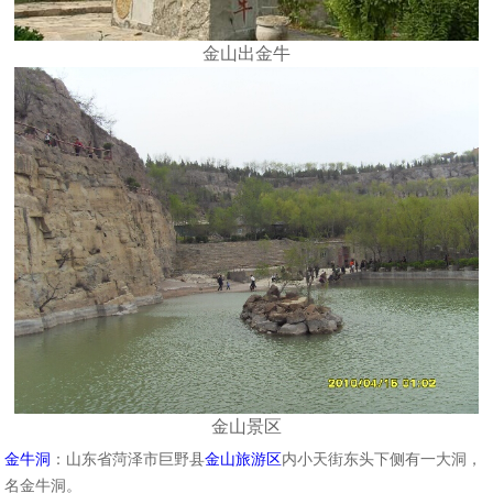
金山出金牛
金山景区
金牛洞
：山东省菏泽市巨野县
金山旅游区
内小天街东头下侧有一大洞，
名金牛洞。