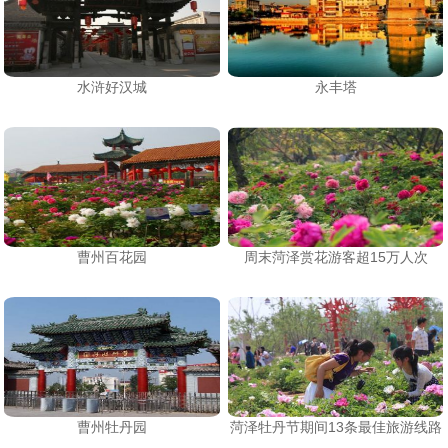
水浒好汉城
永丰塔
曹州百花园
周末菏泽赏花游客超15万人次
曹州牡丹园
菏泽牡丹节期间13条最佳旅游线路