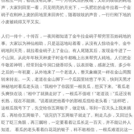
但相互一问，都说没有此事。一个月明风清的夜晚，又听到吱吱的砘地
声，大家到田里一看，只见明亮的月光下，一头肥壮的金牛拉着一个金
砘子在刚种上麦的田地里来回奔忙，随着吱吱的声音，一行行刚下地的
小麦被砘得又平又实。
人们一传十，十传百，一夜间都知道了金牛拉金砘子帮穷苦百姓砘地的
事。大家以为神仙相助，只是远远地站着看，从没有人惊动金牛。金牛
砘地到天亮，就拉着金砘子上了金山。有人尾随其后，发现金牛进了一
个山洞。从此年年秋天种麦子时金牛都晚上出来帮穷人砘地。人们把金
牛敬若神明，经常到金牛洞口烧香叩头，以表崇敬，感谢之情。多少年
之后的一年初夏，从外地来了一个老道人，整天象幽灵一样在金山周围
转来转去。一天，老道在金山脚下一个瓜园里转悠了半天，快到天黑才
神秘地对看瓜老头说：“我相中了你园里一根良瓜，想买下来。”看瓜老
头爽快在说：“相中了就摘走好了，一根瓜不值啥！”老道说：“瓜还没有
长熟，现在不能摘。”说着就把他看中的那根瓜指给老头看：“这样吧，
这根瓜我号下了，先交给你五两银子，做定钱，等到一百天头上我来摘
瓜，再给你五两银子。”说完扔下五两银子就走了。刚走几步，又回过头
眨了眨三角眼，再三嘱咐，一定要看着让瓜长足一百天，并不能让外人
知道。 看瓜的老头看着白花花的银子，科不敢相信，一根瓜难道比这一