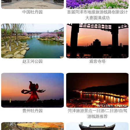
中国牡丹园
首届菏泽市地接旅游线路创新设计
大赛圆满成功
赵王河公园
观音寺塔
曹州牡丹园
菏泽旅游景点一日游/二日游/自驾
游线路推荐