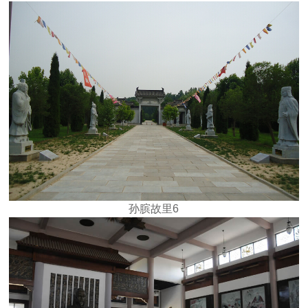
孙膑故里6