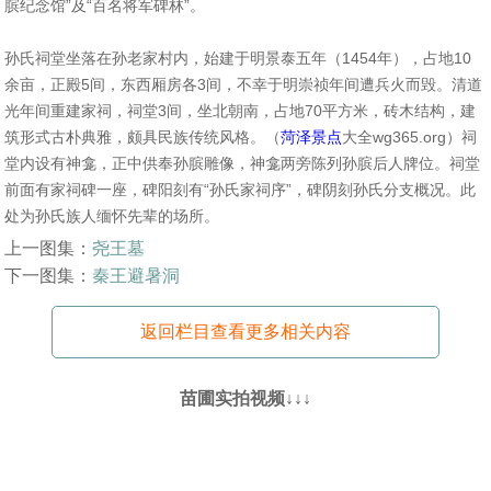
膑纪念馆”及“百名将军碑林”。
孙氏祠堂坐落在孙老家村内，始建于明景泰五年（1454年），占地10
余亩，正殿5间，东西厢房各3间，不幸于明崇祯年间遭兵火而毁。清道
光年间重建家祠，祠堂3间，坐北朝南，占地70平方米，砖木结构，建
筑形式古朴典雅，颇具民族传统风格。（
菏泽景点
大全wg365.org）祠
堂内设有神龛，正中供奉孙膑雕像，神龛两旁陈列孙膑后人牌位。祠堂
前面有家祠碑一座，碑阳刻有“孙氏家祠序”，碑阴刻孙氏分支概况。此
处为孙氏族人缅怀先辈的场所。
上一图集：
尧王墓
下一图集：
秦王避暑洞
返回栏目查看更多相关内容
苗圃实拍视频↓↓↓