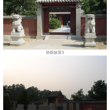
孙膑故里3