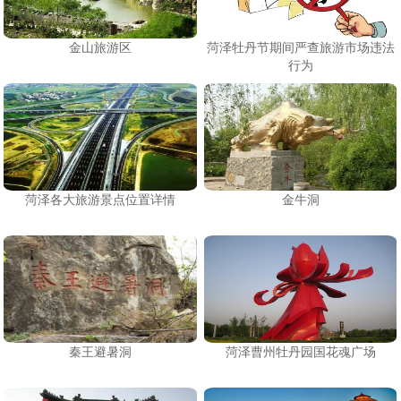
金山旅游区
菏泽牡丹节期间严查旅游市场违法
行为
菏泽各大旅游景点位置详情
金牛洞
秦王避暑洞
菏泽曹州牡丹园国花魂广场