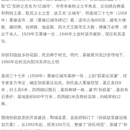
取“亿”安静之意名为“亿城寺”。寺旁有春秋义士羊角哀、左伯桃合葬墓
和荆轲之墓，取其义士之意，故又名“义城寺”。明嘉靖三十七年（1558
年）重修该寺，据《重修亿城寺碑记》载：该寺占地400亩，建有大佛
殿、藏经阁、祖师殿、伽蓝殿、四大天王殿等五大殿，佛像万余尊，僧
众千余人。1929年又重修一次，1946年土改时该寺被拆，现仅有其遗
址。
孙膑归隐故乡孙花园，死后葬于村北。明代，墓被黄河泥沙淤埋地下。
1990年在村北向阳河东岸出土明
嘉靖三十七年（1558年）重修亿城寺墓碑一块，上刻“膑墓址深邃”，经
专家多方考证，确定孙膑墓址在此。孙氏族人重修坟莹，墓丘直径8
米，封土高5米，四周砌以围石，墓前树碑一栋，篆书“孙膑墓”，墓前有
石香炉。墓地面积600平方米，四周砌1米高青砖花墙，内植翠柏12
株。
围绕孙膑故里的开发建设，鄄城县委、县政府制订了《孙膑故里建设规
划方案》。从1992年起，投资100万元，整修了“孙氏祠堂”。新建了“孙