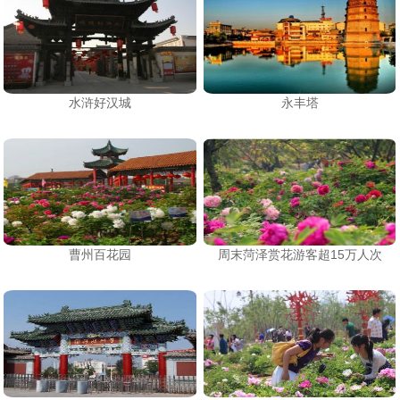
水浒好汉城
永丰塔
曹州百花园
周末菏泽赏花游客超15万人次