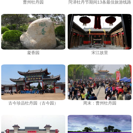
曹州牡丹园
菏泽牡丹节期间13条最佳旅游线路
凝香园
宋江故里
古今珍品牡丹园（古今园）
周末：曹州牡丹园