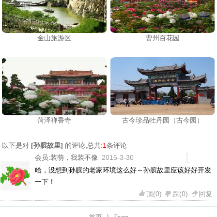
金山旅游区
曹州百花园
菏泽禅香寺
古今珍品牡丹园（古今园）
以下是对
[
孙膑故里
]
的评论,总共:
1
条评论
1
会员:
装萌，我装不像
2015-3-30
哈，没想到孙膑的老家环境这么好～孙膑故里应该好好开发
一下！
顶(
0
)
踩(
0
)
回复
首页
丨
Tags