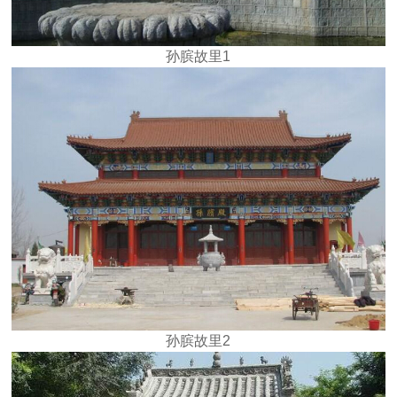
孙膑故里1
孙膑故里2