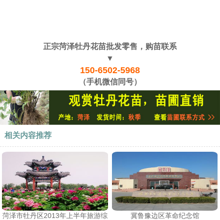
正宗菏泽牡丹花苗批发零售，购苗联系
▼
150-6502-5968
（手机微信同号）
相关内容推荐
​菏泽市牡丹区2013年上半年旅游综
冀鲁豫边区革命纪念馆