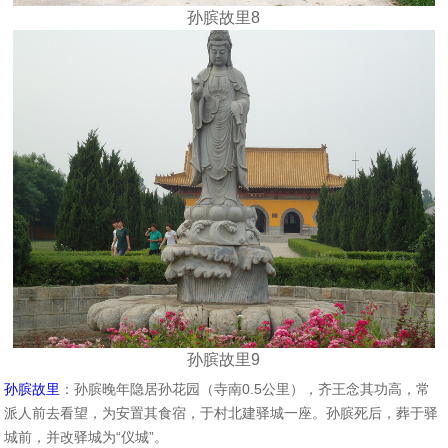
孙膑故里8
孙膑故里9
孙膑故里
：孙膑晚年隐居孙花园（寺南0.5公里），齐王念其功高，常
派人前去看望，为安置其食宿，于村北建驿城一座。孙膑死后，葬于驿
城前，并改驿城为“仪城”。