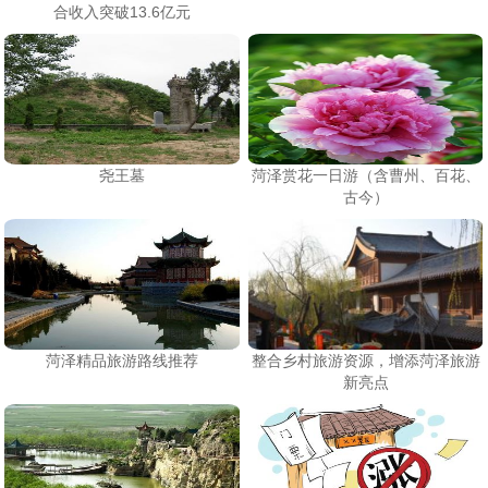
合收入突破13.6亿元
尧王墓
菏泽赏花一日游（含曹州、百花、
古今）
菏泽精品旅游路线推荐
整合乡村旅游资源，增添菏泽旅游
新亮点