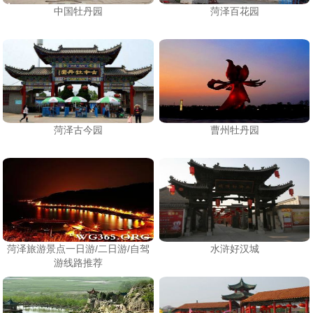
中国牡丹园
菏泽百花园
菏泽古今园
曹州牡丹园
菏泽旅游景点一日游/二日游/自驾
水浒好汉城
游线路推荐