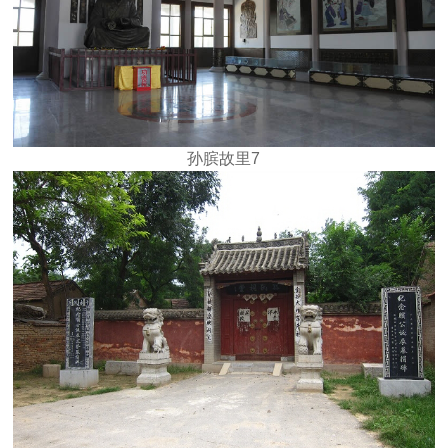
孙膑故里7