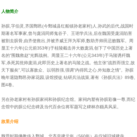
人物简介
孙膑,字伯灵,齐国鄄邑(今鄄城县红船镇孙老家村)人,孙武的后代,战国时
期著名军事家,曾与庞涓同师鬼谷子、王诩学兵法,后在魏国受庞涓陷害
被割去膑骨,由齐使救出,并被齐威王拜为军师,数助齐帅田忌败魏军。周
显王十六年(公元前353年)于桂陵截击并大败庞涓,创下了中国历史上著
名的"围魏救赵"光辉战例。周显王二十六年(公元343年)于马陵诱歼魏
军,杀死其统帅庞涓,此即历史上著名的马陵之战。他主张"战胜而强立,故
天下服矣",可以寡敌众、以弱胜强,强调"内得民之心,外知敌之情"。孙膑
晚年退隐鄄邑孙家花园,设馆授徒,钻研兵法战策,著有《孙膑兵法》89卷,
图4卷。
另在孙老家村有孙膑家祠和孙膑纪念馆。家祠内塑有孙膑彩像一尊,而纪
念馆中的膑公纪念碑及当代百余位将军题写之碑林亦颇具风采。
故里介绍
魏晋时期佛教传入鄄城，北齐皇建元年（560年）在仪城旧城建寺，