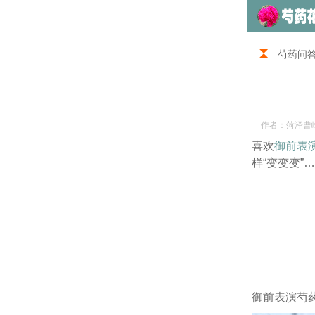
芍药问
作者：菏泽曹
喜欢
御前表
样“变变变
御前表演芍