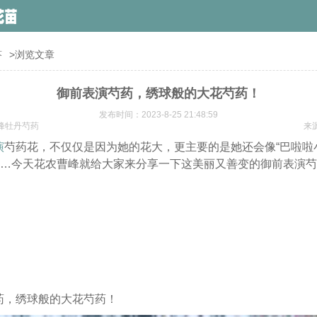
答
>浏览文章
御前表演芍药，绣球般的大花芍药！
发布时间：2023-8-25 21:48:59
峰牡丹芍药
来
演
芍药花，不仅仅是因为她的花大，更主要的是她还会像“巴啦啦
”……今天花农曹峰就给大家来分享一下这美丽又善变的御前表演
药，绣球般的大花芍药！