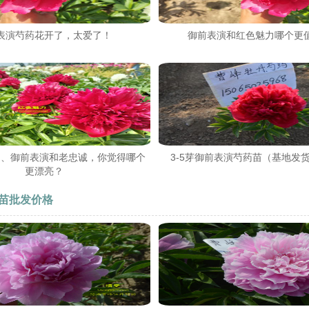
表演芍药花开了，太爱了！
御前表演和红色魅力哪个更
力、御前表演和老忠诚，你觉得哪个
3-5芽御前表演芍药苗（基地发
更漂亮？
苗批发价格