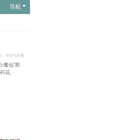
导航
源：菏泽芍药网
小魔仙”那
芍药花。