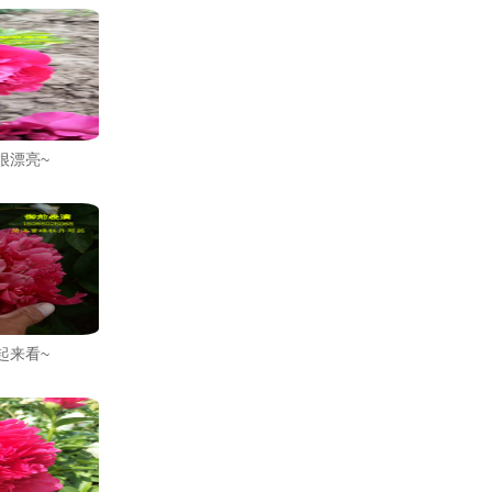
很漂亮~
起来看~