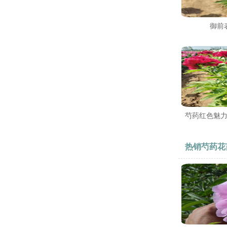
御前
芍药红色魅
热销芍药花