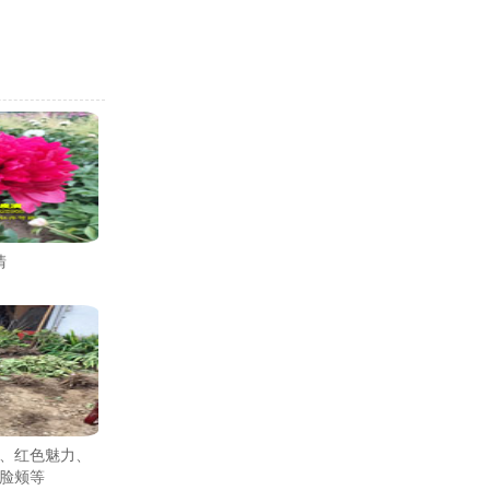
清
、红色魅力、
脸颊等