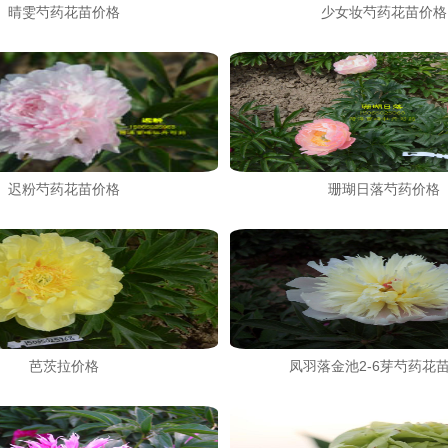
晴雯芍药花苗价格
少女妆芍药花苗价格
迟粉芍药花苗价格
珊瑚日落芍药价格
芭茨拉价格
凤羽落金池2-6芽芍药花