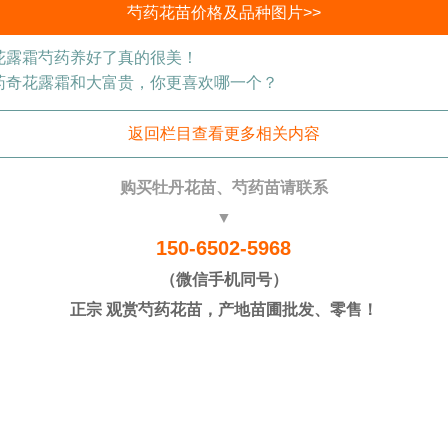
芍药花苗价格及品种图片>>
花露霜芍药养好了真的很美！
药奇花露霜和大富贵，你更喜欢哪一个？
返回栏目查看更多相关内容
购买牡丹花苗、芍药苗请联系
▼
150-6502-5968
（微信手机同号）
正宗 观赏芍药花苗，产地苗圃批发、零售！