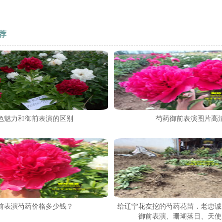
荐
色魅力和御前表演的区别
芍药御前表演图片高
前表演芍药价格多少钱？
给辽宁花友挖的芍药花苗，老忠诚
御前表演、珊瑚落日、天使