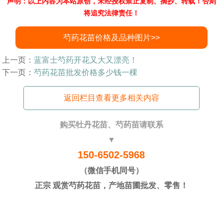
声明：以上内容为本站原创，未经授权禁止复制、摘抄、转载！否则
将追究法律责任！
芍药花苗价格及品种图片>>
上一页：
蓝富士芍药开花又大又漂亮！
下一页：
芍药花苗批发价格多少钱一棵
返回栏目查看更多相关内容
购买牡丹花苗、芍药苗请联系
▼
150-6502-5968
（微信手机同号）
正宗 观赏芍药花苗，产地苗圃批发、零售！