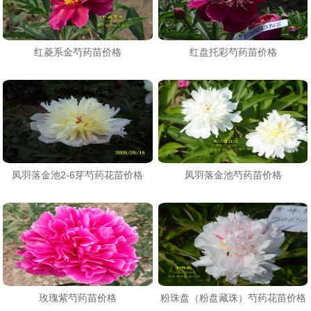
红菱系金芍药苗价格
红盘托彩芍药苗价格
凤羽落金池2-6芽芍药花苗价格
凤羽落金池芍药苗价格
玫瑰紫芍药苗价格
粉珠盘（粉盘藏珠）芍药花苗价格