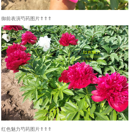
御前表演芍药图片⇑⇑⇑
红色魅力芍药图片⇑⇑⇑