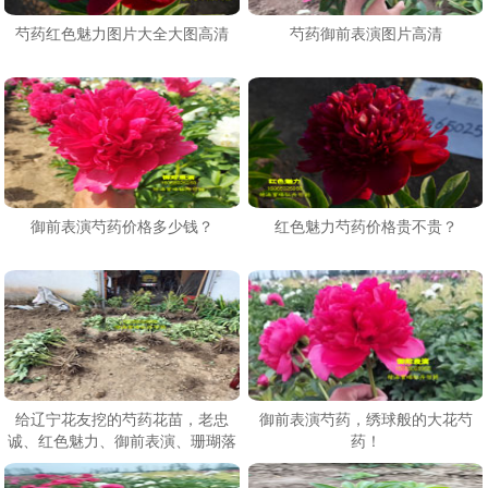
芍药红色魅力图片大全大图高清
芍药御前表演图片高清
御前表演芍药价格多少钱？
红色魅力芍药价格贵不贵？
给辽宁花友挖的芍药花苗，老忠
御前表演芍药，绣球般的大花芍
诚、红色魅力、御前表演、珊瑚落
药！
日、天使脸颊等