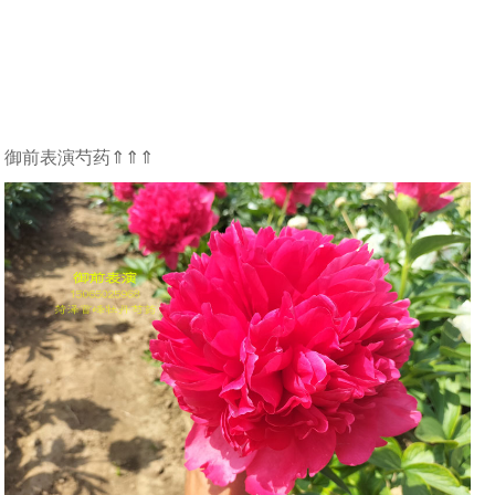
御前表演芍药⇑⇑⇑