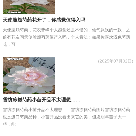
天使脸颊芍药花开了，你感觉值得入吗
天使脸颊芍药，花农曹峰个人感觉还是不错的，仙气飘飘的一款，之
前有花友问天使脸颊芍药值得入吗，个人看法：如果你喜欢浅色芍药
花，可
(2025年07月02日)
雪纺冻糕芍药小苗开品不太理想……
雪纺冻糕芍药小苗开品不太理想……雪纺冻糕芍药图片雪纺冻糕芍药
也是进口芍药品种，小苗开品没看出来它的美，但愿明年苗子大一
些，能