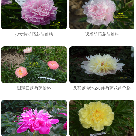
少女妆芍药花苗价格
迟粉芍药花苗价格
珊瑚日落芍药价格
凤羽落金池2-6芽芍药花苗价格