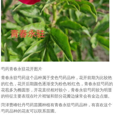
芍药青春永驻花开图片
青春永驻芍药这个品种属于变色芍药品种，花开前期为比较艳
的红色，花开后期颜色逐渐变为粉色/粉红色，青春永驻芍药的
花苞多为椭圆形，开花直径相对较小，青春永驻芍药较为明显
的特征主要表现在叶片褶皱和部分花瓣边缘常会有金边点缀。
菏泽曹峰牡丹芍药苗圃种植有青春永驻芍药品种，有喜欢这个
芍药品种的花友可以联系苗圃。