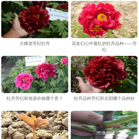
大棵老芳纪牡丹
花友们心中最红的牡丹品种——芳
纪
​牡丹芳纪和旭港价格哪个贵？
牡丹品种芳纪和太阳哪个品种好