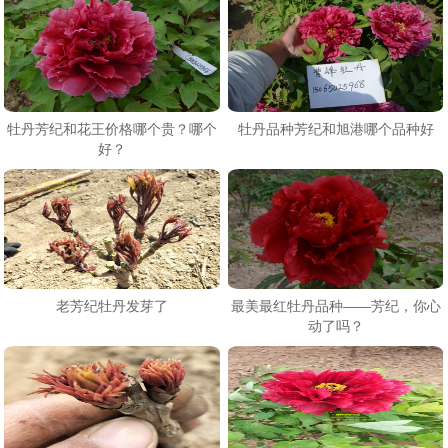
牡丹芳纪和花王价格哪个贵？哪个
牡丹品种芳纪和旭港哪个品种好
好？
老芳纪牡丹发芽了
最美最红牡丹品种——芳纪，你心
动了吗？