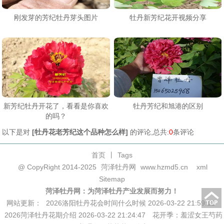
刚发芽的芳纪牡丹芽头图片
牡丹新芳纪花开视频分享
新芳纪牡丹开花了，看看是你喜欢
牡丹芳纪和旭港的区别
的吗？
以下是对
[
牡丹花老芳纪这个品种怎么样
]
的评论,总共:
0
条评论
首页
丨
Tags
@ CopyRight 2014-2025
菏泽牡丹网
www.hzmd5.cn
xml
Sitemap
菏泽牡丹网：为菏泽牡丹产业发展而努力！
网站更新：
2026洛阳牡丹花会时间什么时候 2026-03-22 21:59:12
2026菏泽牡丹花期介绍 2026-03-22 21:24:47
花开季：羞涩女王芍药