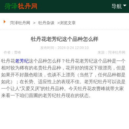
导航
菏泽牡丹网
>
牡丹杂谈
>浏览文章
牡丹花老芳纪这个品种怎么样
发布时间：2024-3-24 12:09:10
作者：曹峰
来源：
菏泽牡丹网
牡丹花
老芳纪
这个品种怎么样？牡丹花老芳纪这个品种是一个
相对较为稀有的名贵牡丹品种，花开好的情况下很漂亮，但是
如果开不好颜色暗淡，也谈不上漂亮（当然了，任何品种都是
如此）；在长势、适应性上的表现不佳。老芳纪牡丹可以说是
一个让人“又爱又厌”的牡丹品种。今天牡丹花农曹峰就带大家
来看一下咱们苗圃的老芳纪牡丹现在的状态。