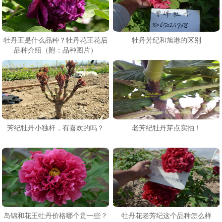
牡丹王是什么品种？牡丹花王花后
牡丹芳纪和旭港的区别
品种介绍（附：品种图片）
芳纪牡丹小独杆，有喜欢的吗？
老芳纪牡丹芽点实拍！
岛锦和花王牡丹价格哪个贵一些？
牡丹花老芳纪这个品种怎么样