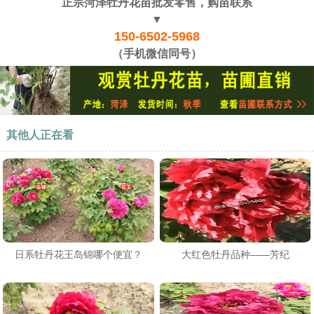
正宗菏泽牡丹花苗批发零售，购苗联系
▼
150-6502-5968
（手机微信同号）
其他人正在看
日系牡丹花王岛锦哪个便宜？
大红色牡丹品种——芳纪