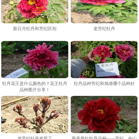
新日月牡丹和芳纪区别
老芳纪牡丹
牡丹花王是什么颜色的？花王牡丹
牡丹品种芳纪和旭港哪个品种好
品种图片分享！
老芳纪牡丹发芽了
最美最红牡丹品种——芳纪，你心