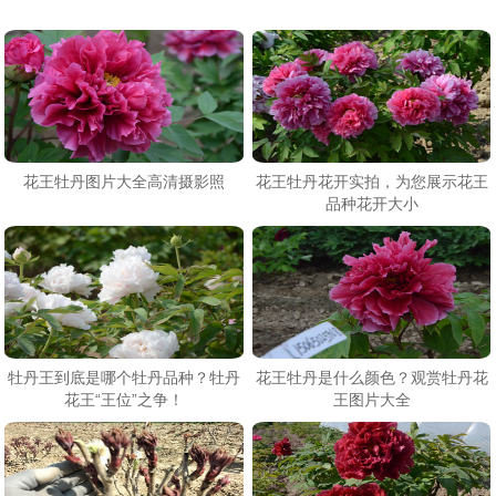
花王牡丹图片大全高清摄影照
花王牡丹花开实拍，为您展示花王
品种花开大小
牡丹王到底是哪个牡丹品种？牡丹
花王牡丹是什么颜色？观赏牡丹花
花王“王位”之争！
王图片大全