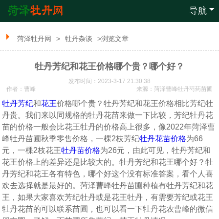
导航
菏泽牡丹网
>
牡丹杂谈
>浏览文章
牡丹芳纪和花王价格哪个贵？哪个好？
发布时间：2023-3-17 21:30:38
作者：曹峰
来源：
菏泽曹峰牡丹芍药苗圃
牡丹芳纪
和
花王
价格哪个贵？牡丹芳纪和花王价格相比芳纪牡
丹贵。我们来以同规格的牡丹花苗来做一下比较，芳纪牡丹花
苗的价格一般会比花王牡丹的价格高上很多，像2022年菏泽曹
峰牡丹苗圃秋季零售价格，一棵2枝芳纪
牡丹花苗价格
为66
元，一棵2枝花王
牡丹苗价格
为26元，由此可见，牡丹芳纪和
花王价格上的差异还是比较大的。牡丹芳纪和花王哪个好？牡
丹芳纪和花王各有特色，哪个好这个没有标准答案，看个人喜
欢去选择就是最好的。菏泽曹峰牡丹苗圃种植有牡丹芳纪和花
王，如果大家喜欢芳纪牡丹或是花王牡丹，有需要芳纪或花王
牡丹花苗的可以联系苗圃，也可以看一下牡丹花农曹峰的微信