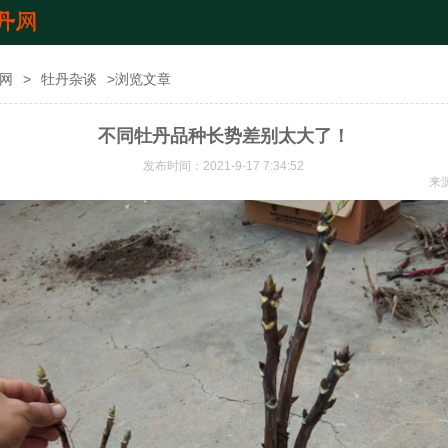
网
>
牡丹杂谈
>浏览文章
不同牡丹品种长势差别太大了！
发布时间：2021-9-17 7:34:52
来