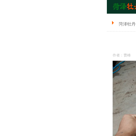
菏泽牡丹
作者：曹峰