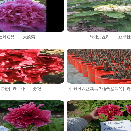
牡丹名品——大魏紫！
绿牡丹品种——豆绿牡
大红色牡丹品种——芳纪
牡丹可以盆栽吗？适合盆栽的牡丹