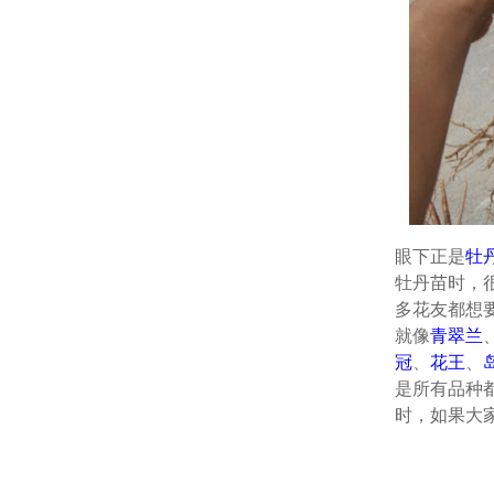
眼下正是
牡
牡丹苗时，
多花友都想
就像
青翠兰
冠
、
花王
、
是所有品种
时，如果大