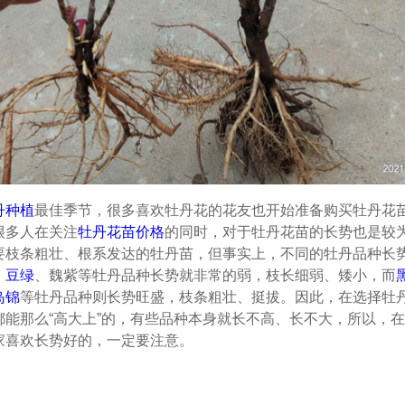
丹种植
最佳季节，很多喜欢牡丹花的花友也开始准备购买牡丹花
很多人在关注
牡丹花苗价格
的同时，对于牡丹花苗的长势也是较
要枝条粗壮、根系发达的牡丹苗，但事实上，不同的牡丹品种长
、
豆绿
、魏紫等牡丹品种长势就非常的弱，枝长细弱、矮小，而
岛锦
等牡丹品种则长势旺盛，枝条粗壮、挺拔。因此，在选择牡
都能那么“高大上”的，有些品种本身就长不高、长不大，所以，
家喜欢长势好的，一定要注意。