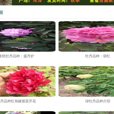
看
传统牡丹品种：​盛丹炉
牡丹品种：胡红
牡丹品种红旭嫁接苗开花
绿牡丹品种介绍