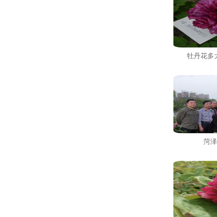
牡丹花多
菏泽