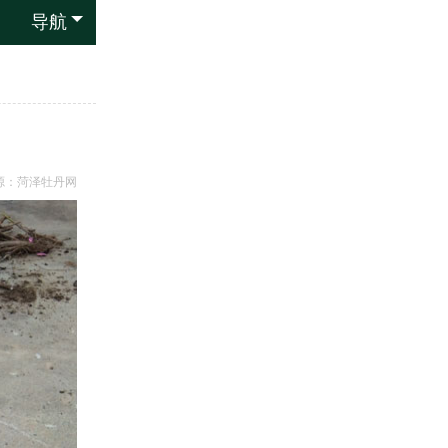
导航
源：
菏泽牡丹网