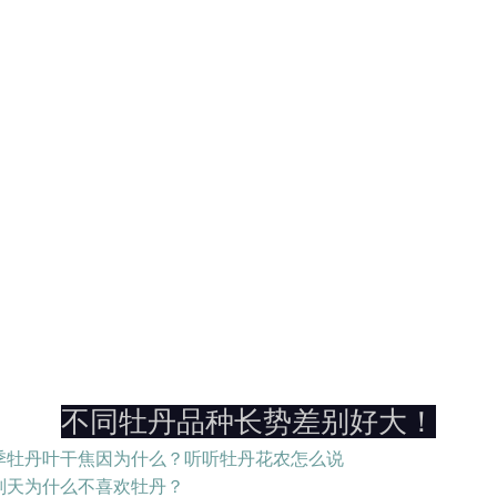
不同牡丹品种长势差别好大！
季牡丹叶干焦因为什么？听听牡丹花农怎么说
则天为什么不喜欢牡丹？