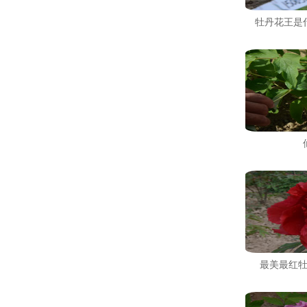
牡丹花王是
最美最红