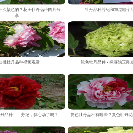
什么颜色的？花王牡丹品种图片分
牡丹品种芳纪和旭港哪个
享！
仙桃牡丹品种视频观赏
绿色牡丹品种 - 绿幕隐玉刚
牡丹品种——芳纪，你心动了吗？
复色牡丹品种有哪些？复色牡丹花