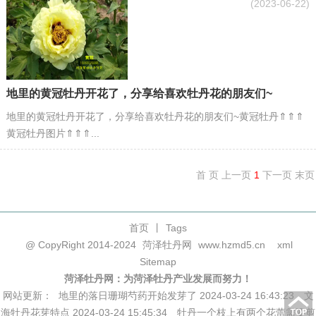
(2023-06-22)
地里的黄冠牡丹开花了，分享给喜欢牡丹花的朋友们~
地里的黄冠牡丹开花了，分享给喜欢牡丹花的朋友们~黄冠牡丹⇑⇑⇑
黄冠牡丹图片⇑⇑⇑...
首 页
上一页
1
下一页
末页
首页
丨
Tags
@ CopyRight 2014-2024
菏泽牡丹网
www.hzmd5.cn
xml
Sitemap
菏泽牡丹网：为菏泽牡丹产业发展而努力！
网站更新：
地里的落日珊瑚芍药开始发芽了 2024-03-24 16:43:23
文
海牡丹花芽特点 2024-03-24 15:45:34
牡丹一个枝上有两个花蕾需要剪