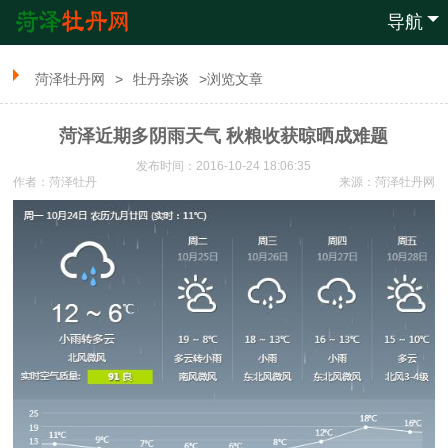
导航
菏泽牡丹网
>
牡丹杂谈
>浏览文章
菏泽近期多阴雨天气 秋粮收获晾晒成难题
发布时间：2016-10-24 18:06:35
作者：菏泽牡丹
来源：
菏泽牡丹网