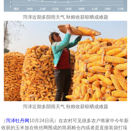
菏泽近期多阴雨天气 秋粮收获晾晒成难题
菏泽近期多阴雨天气 秋粮收获晾晒成难题
（
菏泽牡丹网
10月24日讯）在农村可见很多农户将家中今年新
收获的玉米放在铁丝网围成的简易粮仓内或者是直接装袋打垛