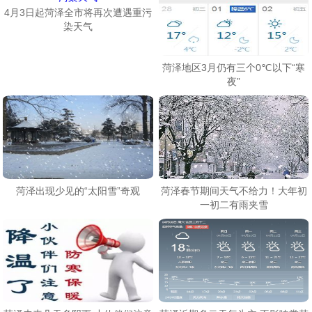
4月3日起菏泽全市将再次遭遇重污
染天气
菏泽地区3月仍有三个0℃以下“寒
夜”
菏泽出现少见的“太阳雪”奇观
菏泽春节期间天气不给力！大年初
一初二有雨夹雪