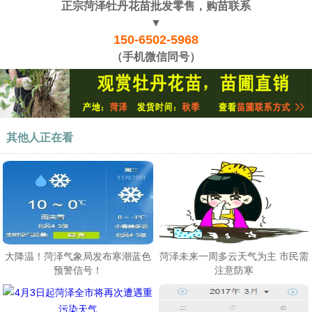
正宗菏泽牡丹花苗批发零售，购苗联系
▼
150-6502-5968
（手机微信同号）
其他人正在看
大降温！菏泽气象局发布寒潮蓝色
菏泽未来一周多云天气为主 市民需
预警信号！
注意防寒