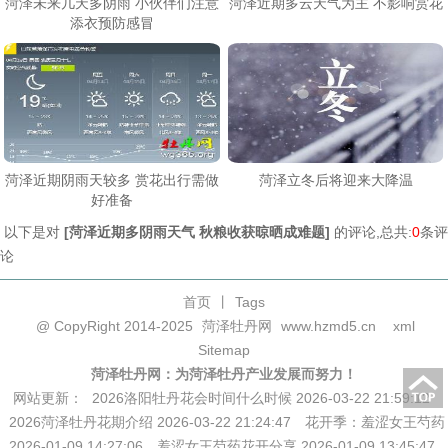
菏泽未来几天多阴雨 小伙伴们注意
菏泽近期多云天气为主 不影响赏花
添衣预防感冒
菏泽近期阴雨天较多 赏花出行需做
菏泽立冬后将迎来大降温
好准备
以下是对
[
菏泽近期多阴雨天气 秋粮收获晾晒成难题
]
的评论,总共:
0
条评
论
首页
丨
Tags
@ CopyRight 2014-2025
菏泽牡丹网
www.hzmd5.cn
xml
Sitemap
菏泽牡丹网：为菏泽牡丹产业发展而努力！
网站更新：
2026洛阳牡丹花会时间什么时候 2026-03-22 21:59:12
2026菏泽牡丹花期介绍 2026-03-22 21:24:47
花开季：羞涩女王芍药
2026-01-09 14:27:06
羞涩女王芍药花开分享 2026-01-09 13:45:47