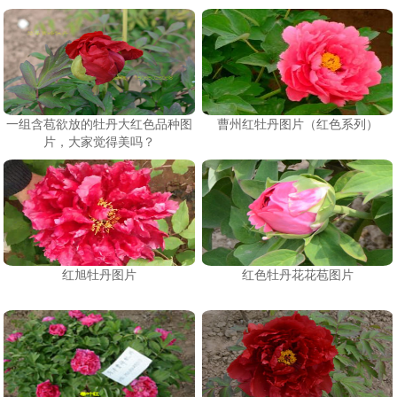
一组含苞欲放的牡丹大红色品种图
曹州红牡丹图片（红色系列）
片，大家觉得美吗？
红旭牡丹图片
红色牡丹花花苞图片