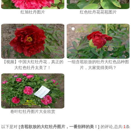
红旭牡丹图片
红色牡丹花花苞图片
【视频】中国大红牡丹花，真正的
一组含苞欲放的牡丹大红色品种图
大红色牡丹太美了！
片，大家觉得美吗？
卷叶红牡丹图片大全欣赏
以下是对
[
含苞欲放的大红牡丹图片，一番别样的美！
]
的评论,总共:
1
条