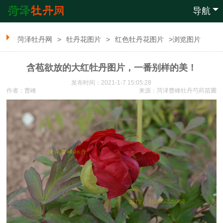
导航
菏泽牡丹网
>
牡丹花图片
>
红色牡丹花图片
>浏览图片
含苞欲放的大红牡丹图片，一番别样的美！
发布时间：2021-1-7 15:05:28
作者：曹峰
来源：
菏泽曹峰牡丹芍药苗圃