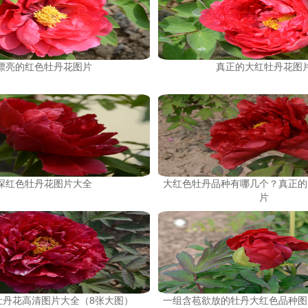
漂亮的红色牡丹花图片
真正的大红牡丹花图
深红色牡丹花图片大全
大红色牡丹品种有哪几个？真正的
片
牡丹花高清图片大全（8张大图）
一组含苞欲放的牡丹大红色品种图