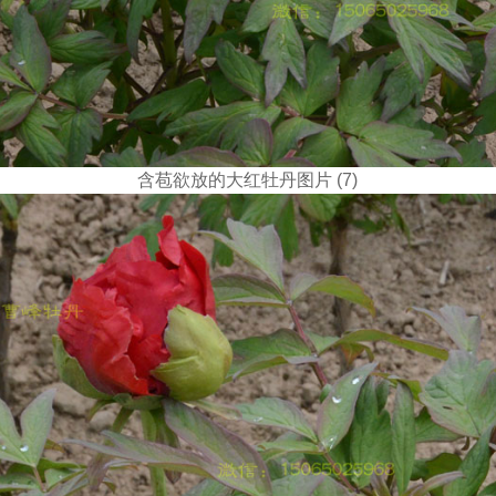
含苞欲放的大红牡丹图片 (7)