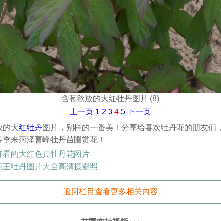
含苞欲放的大红牡丹图片 (8)
上一页
1
2
3
4
5
下一页
放的大
红牡丹
图片，别样的一番美！分享给喜欢牡丹花的朋友们
春季来菏泽曹峰牡丹苗圃赏花！
好看的大红色真牡丹花图片
花王牡丹图片大全高清摄影照
返回栏目查看更多相关内容