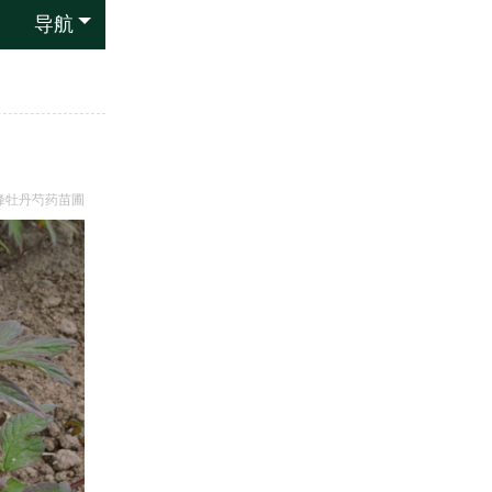
导航
峰牡丹芍药苗圃