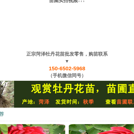
苗圃实拍视频↓↓↓
正宗菏泽牡丹花苗批发零售，购苗联系
▼
150-6502-5968
（手机微信同号）
荐