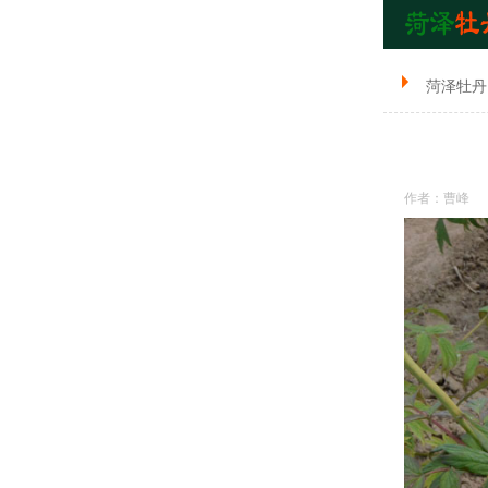
菏泽牡丹
作者：曹峰