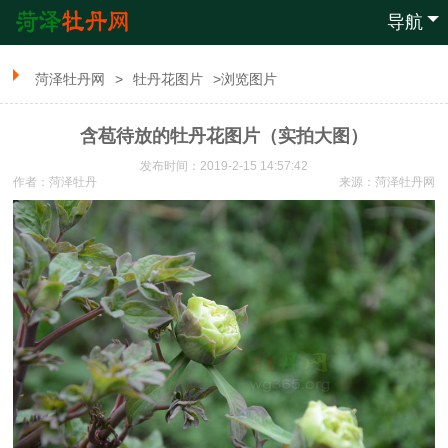
导航
菏泽牡丹网
>
牡丹花图片
>浏览图片
含苞待放的牡丹花图片（实拍大图）
发布时间：2019-2-15 14:57:42
作者：菏泽牡丹
来源：
菏泽牡丹网