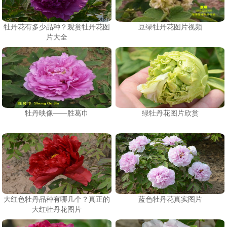
牡丹花有多少品种？观赏牡丹花图
豆绿牡丹花图片视频
片大全
牡丹映像——胜葛巾
绿牡丹花图片欣赏
大红色牡丹品种有哪几个？真正的
蓝色牡丹花真实图片
大红牡丹花图片