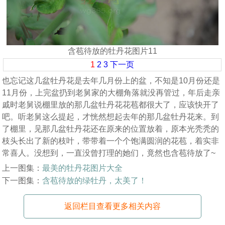
含苞待放的牡丹花图片11
1
2
3
下一页
也忘记这几盆牡丹花是去年几月份上的盆，不知是10月份还是
11月份，上完盆扔到老舅家的大棚角落就没再管过，年后走亲
戚时老舅说棚里放的那几盆牡丹花花苞都很大了，应该快开了
吧。听老舅这么提起，才恍然想起去年的那几盆牡丹花来。到
了棚里，见那几盆牡丹花还在原来的位置放着，原本光秃秃的
枝头长出了新的枝叶，带带着一个个饱满圆润的花苞，着实非
常喜人。没想到，一直没曾打理的她们，竟然也含苞待放了~
上一图集：
最美的牡丹花图片大全
下一图集：
含苞待放的绿牡丹，太美了！
返回栏目查看更多相关内容