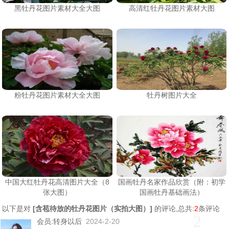
黑牡丹花图片素材大全大图
高清红牡丹花图片素材大图
粉牡丹花图片素材大全大图
牡丹树图片大全
中国大红牡丹花高清图片大全（8
国画牡丹名家作品欣赏（附：初学
张大图）
国画牡丹基础画法）
以下是对
[
含苞待放的牡丹花图片（实拍大图）
]
的评论,总共:
2
条评论
2
会员:
转身以后
2024-2-20