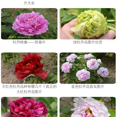
片大全
牡丹映像——胜葛巾
绿牡丹花图片欣赏
大红色牡丹品种有哪几个？真正的
蓝色牡丹花真实图片
大红牡丹花图片