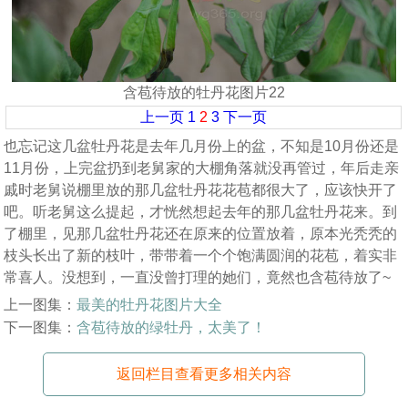
含苞待放的牡丹花图片22
上一页
1
2
3
下一页
也忘记这几盆牡丹花是去年几月份上的盆，不知是10月份还是
11月份，上完盆扔到老舅家的大棚角落就没再管过，年后走亲
戚时老舅说棚里放的那几盆牡丹花花苞都很大了，应该快开了
吧。听老舅这么提起，才恍然想起去年的那几盆牡丹花来。到
了棚里，见那几盆牡丹花还在原来的位置放着，原本光秃秃的
枝头长出了新的枝叶，带带着一个个饱满圆润的花苞，着实非
常喜人。没想到，一直没曾打理的她们，竟然也含苞待放了~
上一图集：
最美的牡丹花图片大全
下一图集：
含苞待放的绿牡丹，太美了！
返回栏目查看更多相关内容