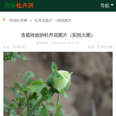
导航
菏泽牡丹网
>
牡丹花图片
>浏览图片
含苞待放的牡丹花图片（实拍大图）
发布时间：2019-2-15 14:57:42
作者：菏泽牡丹
来源：
菏泽牡丹网