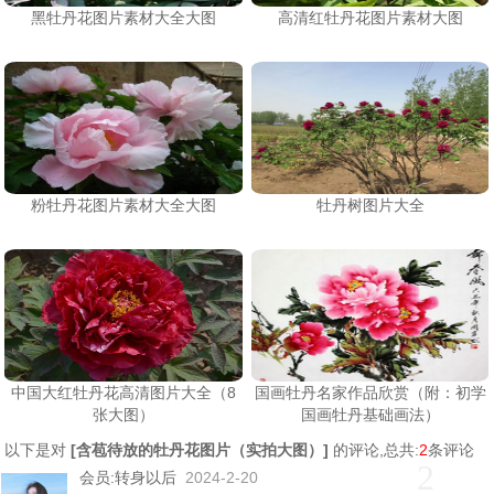
黑牡丹花图片素材大全大图
高清红牡丹花图片素材大图
粉牡丹花图片素材大全大图
牡丹树图片大全
中国大红牡丹花高清图片大全（8
国画牡丹名家作品欣赏（附：初学
张大图）
国画牡丹基础画法）
以下是对
[
含苞待放的牡丹花图片（实拍大图）
]
的评论,总共:
2
条评论
2
会员:
转身以后
2024-2-20