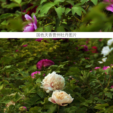
国色天香曹州牡丹图片