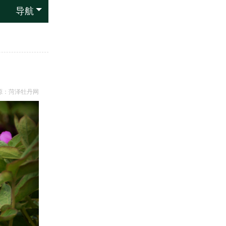
导航
源：
菏泽牡丹网