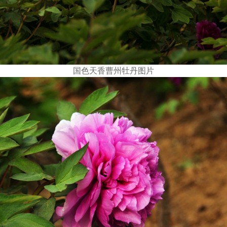
国色天香曹州牡丹图片