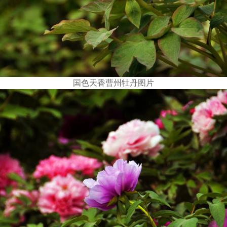
国色天香曹州牡丹图片