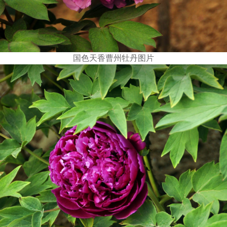
国色天香曹州牡丹图片