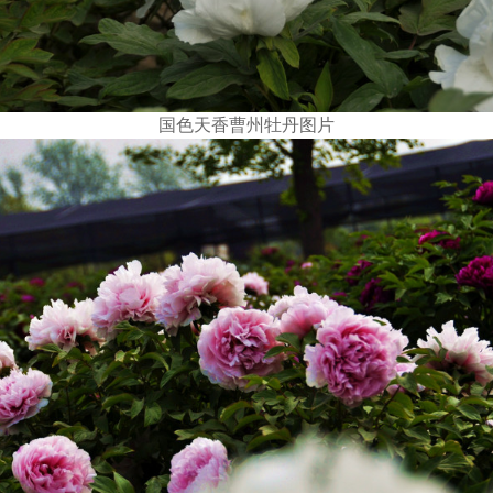
国色天香曹州牡丹图片