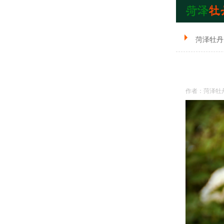
菏泽牡丹
作者：菏泽牡