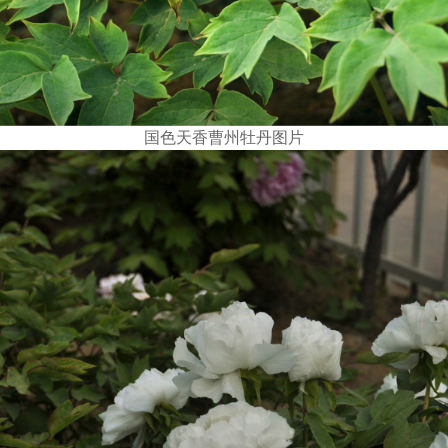
国色天香曹州牡丹图片