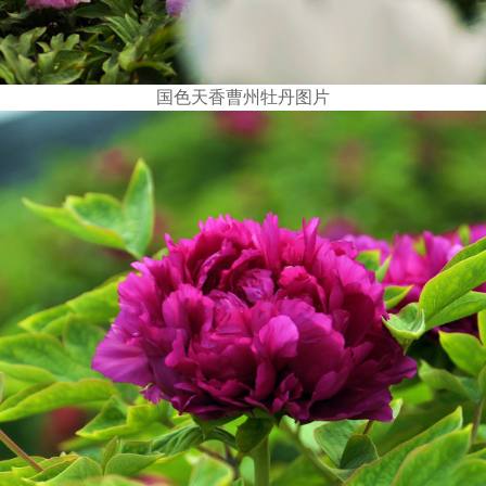
国色天香曹州牡丹图片