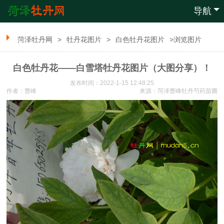
导航
菏泽牡丹网
>
牡丹花图片
>
白色牡丹花图片
>浏览图片
白色牡丹花——白雪塔牡丹花图片（大图分享）！
发布时间：2022-1-15 12:48:25
作者：曹峰
来源：
菏泽曹峰牡丹芍药苗圃