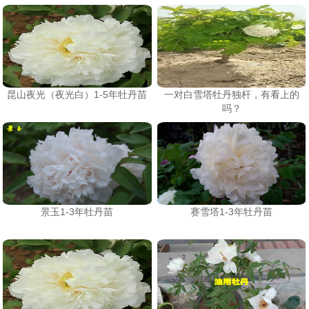
昆山夜光（夜光白）1-5年牡丹苗
一对白雪塔牡丹独杆，有看上的
吗？
景玉1-3年牡丹苗
赛雪塔1-3年牡丹苗