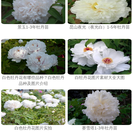
景玉1-3年牡丹苗
昆山夜光（夜光白）1-5年牡丹苗
白色牡丹花有哪些品种？白色牡丹
白牡丹花图片素材大全大图
品种及图片介绍
白色牡丹花图片实拍
赛雪塔1-3年牡丹苗