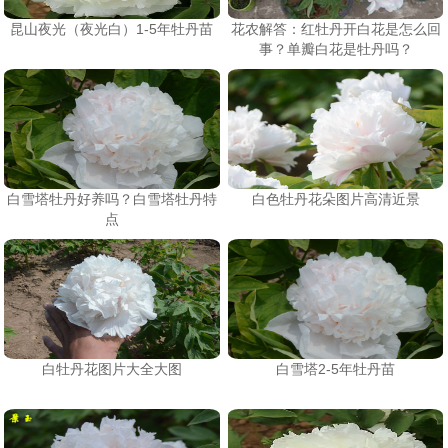
昆山夜光（夜光白）1-5年牡丹苗
花农解答：红牡丹开白花是怎么回
事？单瓣白花是牡丹吗？
白雪塔牡丹好养吗？白雪塔牡丹特
白色牡丹花朵图片高清近景
点
白牡丹花图片大全大图
白雪塔2-5年牡丹苗