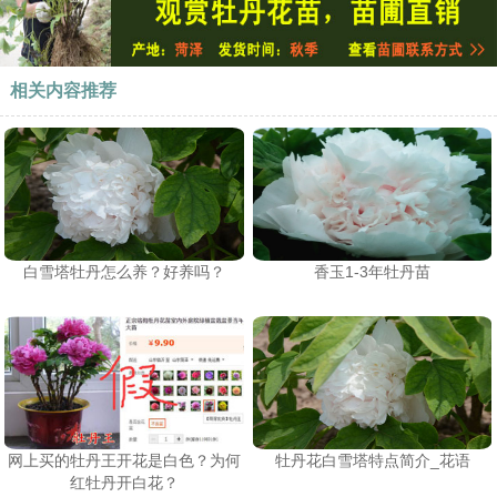
相关内容推荐
白雪塔牡丹怎么养？好养吗？
香玉1-3年牡丹苗
网上买的牡丹王开花是白色？为何
牡丹花白雪塔特点简介_花语
红牡丹开白花？