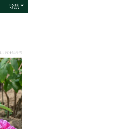
导航
源：
菏泽牡丹网