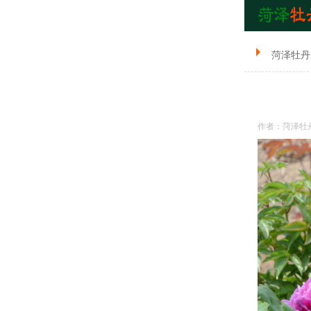
菏泽牡丹
作者：菏泽牡