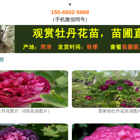
▼
150-6502-5968
（手机微信同号）
荐
牡丹花图片（8张高清图片）
墨紫色牡丹花高清图