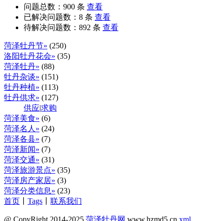
问题总数：
900
条
查看
已解决问题数：
8
条
查看
待解决问题数：
892
条
查看
菏泽牡丹节»
(250)
洛阳牡丹花会»
(35)
菏泽牡丹»
(88)
牡丹杂谈»
(151)
牡丹种植»
(113)
牡丹供求»
(127)
供应
|
求购
菏泽美食»
(6)
菏泽名人»
(24)
菏泽各县»
(7)
菏泽新闻»
(7)
菏泽交通»
(31)
菏泽旅游景点»
(35)
菏泽房产家居»
(3)
菏泽分类信息»
(23)
首页
丨
Tags
丨
联系我们
@ CopyRight 2014-2025
菏泽牡丹网
www.hzmd5.cn
xml