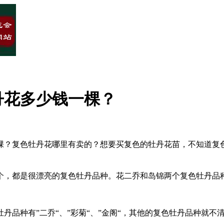
丹花多少钱一棵？
棵？复色牡丹花哪里有卖的？想要买复色的牡丹花苗，不知道复
个，都是很漂亮的复色牡丹品种。花二乔和岛锦两个复色牡丹品
品种有”二乔“、”彩菊“、”金阁“，其他的复色牡丹品种就不