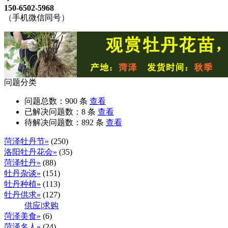
150-6502-5968
（手机微信同号）
问题分类
问题总数：
900
条
查看
已解决问题数：
8
条
查看
待解决问题数：
892
条
查看
菏泽牡丹节»
(250)
洛阳牡丹花会»
(35)
菏泽牡丹»
(88)
牡丹杂谈»
(151)
牡丹种植»
(113)
牡丹供求»
(127)
供应
|
求购
菏泽美食»
(6)
菏泽名人»
(24)