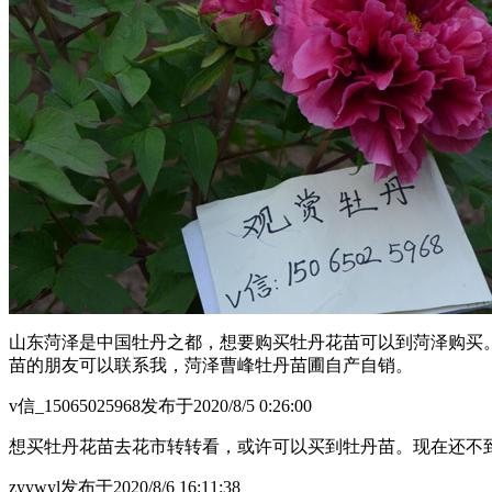
山东菏泽是中国牡丹之都，想要购买牡丹花苗可以到菏泽购买
苗的朋友可以联系我，菏泽曹峰牡丹苗圃自产自销。
v信_15065025968
发布于2020/8/5 0:26:00
想买牡丹花苗去花市转转看，或许可以买到牡丹苗。现在还不
zyywyl
发布于2020/8/6 16:11:38