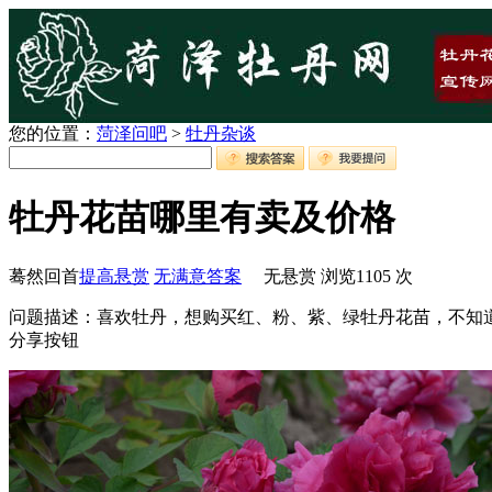
您的位置：
菏泽问吧
>
牡丹杂谈
牡丹花苗哪里有卖及价格
蓦然回首
提高悬赏
无满意答案
无悬赏
浏览
1105
次
问题描述：喜欢牡丹，想购买红、粉、紫、绿牡丹花苗，不知
分享按钮