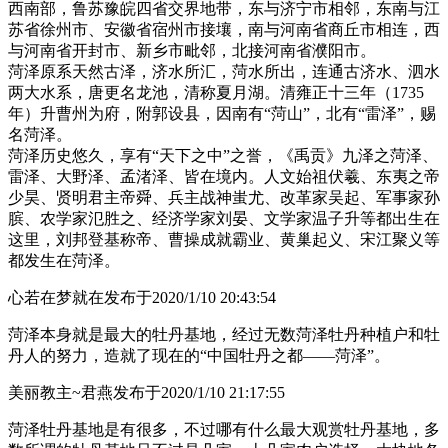
西南部，鲁苏豫皖四省交界地带，东与济宁市相邻，东南与江
苏省徐州市、安徽省宿州市接壤，南与河南省商丘市相连，西
与河南省开封市、新乡市毗邻，北接河南省濮阳市。
菏泽原系天然古泽，济水所汇，菏水所出，连通古济水、泗水
两大水系，唐更名龙池，清称夏月湖。清雍正十三年（1735
年）升曹州为府，附郭设县，因南有“菏山”，北有“雷泽”，赐
名菏泽。
菏泽历史悠久，享有“天下之中”之誉，《禹贡》九泽之菏泽、
雷泽、大野泽、孟渚泽、皆在境内。人文始祖伏羲、东夷之帝
少昊、贤明君主帝舜、兵主战神蚩尤、改革家吴起、军事家孙
膑、农学家氾胜之、经济学家刘晏、文学家温子升等都出生在
这里，刘邦登基称帝、曹操成就霸业、黄巢起义、宋江聚义等
都发生在菏泽。
心若在梦就在
发布于2020/1/10 20:43:54
菏泽本身就是最大的牡丹基地，经过无数菏泽牡丹种植户和牡
丹人的努力，造就了现在的“中国牡丹之都——菏泽”。
美丽教主~君燕
发布于2020/1/10 21:17:55
菏泽牡丹基地是有很多，不过哪有什么最大观赏牡丹基地，多