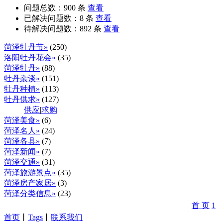
问题总数：
900
条
查看
已解决问题数：
8
条
查看
待解决问题数：
892
条
查看
菏泽牡丹节»
(250)
洛阳牡丹花会»
(35)
菏泽牡丹»
(88)
牡丹杂谈»
(151)
牡丹种植»
(113)
牡丹供求»
(127)
供应
|
求购
菏泽美食»
(6)
菏泽名人»
(24)
菏泽各县»
(7)
菏泽新闻»
(7)
菏泽交通»
(31)
菏泽旅游景点»
(35)
菏泽房产家居»
(3)
菏泽分类信息»
(23)
首 页
1
首页
丨
Tags
丨
联系我们