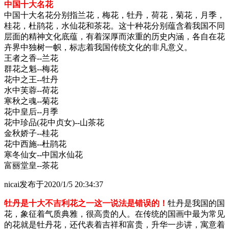
中国十大名花
中国十大名花分别指兰花，梅花，牡丹，荷花，菊花，月季，
桂花，杜鹃花，水仙花和茶花。这十种花分别蕴含着我国不同
层面的精神文化底蕴，有着深厚而浓重的历史内涵，各自在花
卉界中独树一帜，标志着我国传统文化的非凡意义。
王者之香--兰花
群花之魁--梅花
花中之王--牡丹
水中芙蓉--荷花
寒秋之魂--菊花
花中皇后--月季
花中珍品(花中贞女)--山茶花
金秋娇子--桂花
花中西施--杜鹃花
寒冬仙女--中国水仙花
富丽堂皇--茶花
nicai
发布于2020/1/5 20:34:37
牡丹是十大不吉利花之一这一说法是错误的！
牡丹是我国的国
花，象征着气质典雅，很高贵的人。在传统的国画中最为常见
的花就是牡丹花，还代表着吉祥和富贵，升华一步讲，寓意着