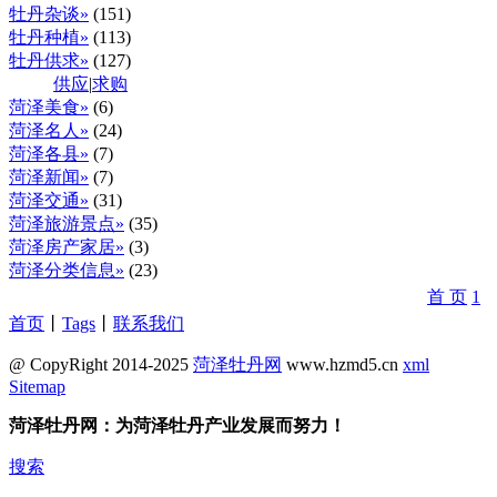
牡丹杂谈»
(151)
牡丹种植»
(113)
牡丹供求»
(127)
供应
|
求购
菏泽美食»
(6)
菏泽名人»
(24)
菏泽各县»
(7)
菏泽新闻»
(7)
菏泽交通»
(31)
菏泽旅游景点»
(35)
菏泽房产家居»
(3)
菏泽分类信息»
(23)
首 页
1
首页
丨
Tags
丨
联系我们
@ CopyRight 2014-2025
菏泽牡丹网
www.hzmd5.cn
xml
Sitemap
菏泽牡丹网：为菏泽牡丹产业发展而努力！
搜索