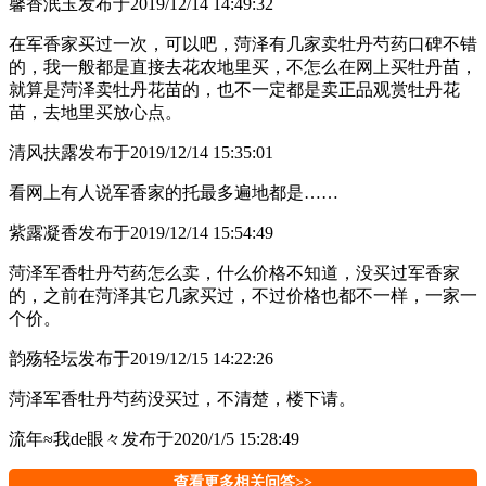
馨香泯玉
发布于2019/12/14 14:49:32
在军香家买过一次，可以吧，菏泽有几家卖牡丹芍药口碑不错
的，我一般都是直接去花农地里买，不怎么在网上买牡丹苗，
就算是菏泽卖牡丹花苗的，也不一定都是卖正品观赏牡丹花
苗，去地里买放心点。
清风扶露
发布于2019/12/14 15:35:01
看网上有人说军香家的托最多遍地都是……
紫露凝香
发布于2019/12/14 15:54:49
菏泽军香牡丹芍药怎么卖，什么价格不知道，没买过军香家
的，之前在菏泽其它几家买过，不过价格也都不一样，一家一
个价。
韵殇轻坛
发布于2019/12/15 14:22:26
菏泽军香牡丹芍药没买过，不清楚，楼下请。
流年≈我de眼々
发布于2020/1/5 15:28:49
查看更多相关问答>>