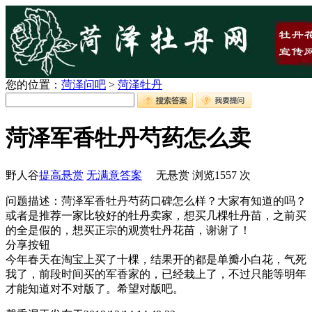
您的位置：
菏泽问吧
>
菏泽牡丹
菏泽军香牡丹芍药怎么卖
野人谷
提高悬赏
无满意答案
无悬赏
浏览
1557
次
问题描述：菏泽军香牡丹芍药口碑怎么样？大家有知道的吗？
或者是推荐一家比较好的牡丹卖家，想买几棵牡丹苗，之前买
的全是假的，想买正宗的观赏牡丹花苗，谢谢了！
分享按钮
今年春天在淘宝上买了十棵，结果开的都是单瓣小白花，气死
我了，前段时间买的军香家的，已经栽上了，不过只能等明年
才能知道对不对版了。希望对版吧。