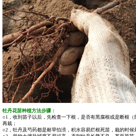
牡丹花苗种植方法步骤：
○1，收到苗子以后，先检查一下根，是否有黑腐根或是断根（
再栽；
○2，牡丹及芍药都是耐旱怕涝，积水容易烂根死苗，栽的时候