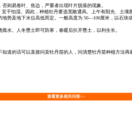
，否则易卷叶、焦边，严重者出现叶片脱落的现象。
阴，宜干怕湿。因此，种植牡丹要选宽敞通风、上午有阳光、土壤
地势及地下水位高低而定。一般高度为 50—100厘米，以石
浇粪水。人冬壅土即可防寒，春暖后扒开壅土，以利生长。
不知道的话可以直接问卖牡丹苗的人，问清楚牡丹苗种植方法再
查看更多相关问答>>