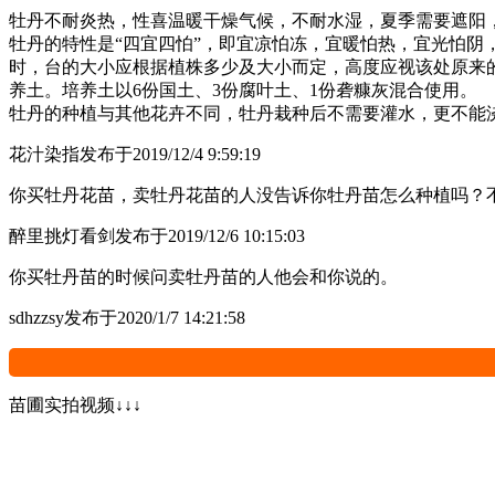
牡丹不耐炎热，性喜温暖干燥气候，不耐水湿，夏季需要遮阳
牡丹的特性是“四宜四怕”，即宜凉怕冻，宜暖怕热，宜光怕
时，台的大小应根据植株多少及大小而定，高度应视该处原来的
养土。培养土以6份国土、3份腐叶土、1份砻糠灰混合使用。
牡丹的种植与其他花卉不同，牡丹栽种后不需要灌水，更不能
花汁染指
发布于2019/12/4 9:59:19
你买牡丹花苗，卖牡丹花苗的人没告诉你牡丹苗怎么种植吗？
醉里挑灯看剑
发布于2019/12/6 10:15:03
你买牡丹苗的时候问卖牡丹苗的人他会和你说的。
sdhzzsy
发布于2020/1/7 14:21:58
苗圃实拍视频↓↓↓