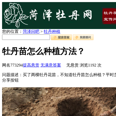
您的位置：
菏泽问吧
>
牡丹种植
牡丹苗怎么种植方法？
网名773294
提高悬赏
无满意答案
无悬赏
浏览
1192
次
问题描述：买了两棵牡丹花苗，不知道牡丹苗怎么种植？平时
分享按钮