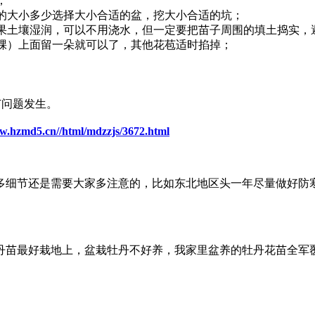
；
根的大小多少选择大小合适的盆，挖大小合适的坑；
果土壤湿润，可以不用浇水，但一定要把苗子周围的填土捣实，避
棵）上面留一朵就可以了，其他花苞适时掐掉；
苗问题发生。
ww.hzmd5.cn//html/mdzzjs/3672.html
多细节还是需要大家多注意的，比如东北地区头一年尽量做好防
丹苗最好栽地上，盆栽牡丹不好养，我家里盆养的牡丹花苗全军