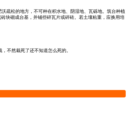
肥沃疏松的地方，不可种在积水地、阴湿地、瓦砾地。筑台种植
块或砖块砌成台基，并铺些碎瓦片或碎砖。若土壤粘重，应换用培
栽，不然栽死了还不知道怎么死的。