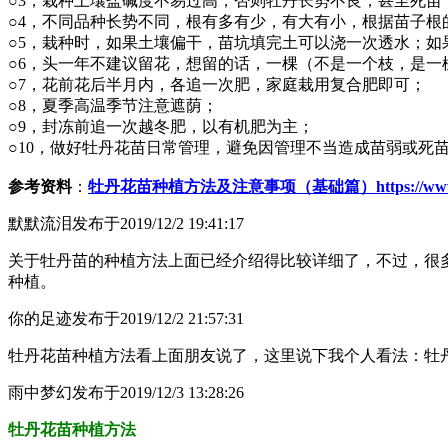
○3，栽种土壤盐碱度不易过高，否则牡丹长势不良，甚至死苗
○4，不同品种长势不同，根有多有少，有大有小，根据苗子
○5，栽种时，如果土壤偏干，苗坑填完土可以浇一次透水；如
○6，头一年不建议留花，想留的话，一棵（不是一个枝，是一
○7，花前花后半月内，各追一次肥，家庭栽用复合肥即可；
○8，夏季高温季节注意遮荫；
○9，封冻前追一次越冬肥，以有机肥为主；
○10，做好牡丹花苗日常管理，避免因管理不当造成苗弱或死
参考资料
：
牡丹花苗种植方法及注意事项（基础篇）
https://w
默默流泪
发布于2019/12/2 19:41:17
关于牡丹苗的种植方法上面已经介绍得比较详细了，不过，很
种植。
你的足迹
发布于2019/12/2 21:57:31
牡丹花苗种植方法看上面朋友说了，这里说下我个人看法：牡
雨中梦幻
发布于2019/12/3 13:28:26
牡丹花苗种植方法