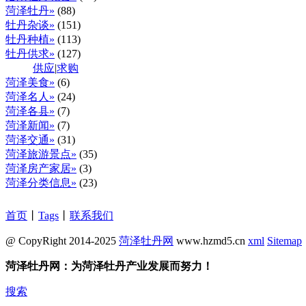
菏泽牡丹»
(88)
牡丹杂谈»
(151)
牡丹种植»
(113)
牡丹供求»
(127)
供应
|
求购
菏泽美食»
(6)
菏泽名人»
(24)
菏泽各县»
(7)
菏泽新闻»
(7)
菏泽交通»
(31)
菏泽旅游景点»
(35)
菏泽房产家居»
(3)
菏泽分类信息»
(23)
首页
丨
Tags
丨
联系我们
@ CopyRight 2014-2025
菏泽牡丹网
www.hzmd5.cn
xml
Sitemap
菏泽牡丹网：为菏泽牡丹产业发展而努力！
搜索