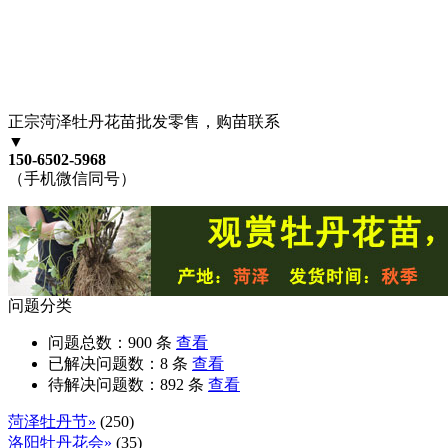
正宗菏泽牡丹花苗批发零售，购苗联系
▼
150-6502-5968
（手机微信同号）
问题分类
问题总数：
900
条
查看
已解决问题数：
8
条
查看
待解决问题数：
892
条
查看
菏泽牡丹节»
(250)
洛阳牡丹花会»
(35)