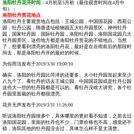
洛阳牡丹花开时间
：4月初至5月初（最佳观赏时间在4月中
旬）；
洛阳牡丹赏花地点
洛阳牡丹主要观赏地点包括：王城公园，中国国花园，西苑公
园，牡丹公园，隋唐遗址植物园五大牡丹园景区，神州牡丹
园，国家牡丹园，国际牡丹园，洛阳牡丹园，洛阳国花园几大
牡丹园景区，这些地方都是洛阳牡丹赏花的不错地点。当然
了，想要看到漂亮的洛阳牡丹花，最好是在谷雨前后的那段时
间去，那是洛阳牡丹开的最好的时候。
为你而活
发布于2019/3/30 19:00:10
确实，洛阳的牡丹园比菏泽的还要多。大小牡丹园加起来至少
八九个了。看牡丹的话去王城公园、中国国花园或是牡丹公园
这些大一些的牡丹园都是可以的。看牡丹没啥大讲究，各个牡
丹园里面栽的牡丹都很漂亮。
花开无声
发布于2019/3/31 11:26:00
听说洛阳牡丹园很多个，具体哪里的更好看不知道，之前去过
洛阳国花园，里面的牡丹也不少，门票价格也不高，感觉还不
错，洛阳其他的牡丹园没去过，具体怎么样不是太清楚。