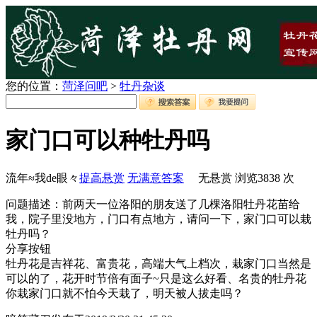
您的位置：
菏泽问吧
>
牡丹杂谈
家门口可以种牡丹吗
流年≈我de眼々
提高悬赏
无满意答案
无悬赏
浏览
3838
次
问题描述：前两天一位洛阳的朋友送了几棵洛阳牡丹花苗给
我，院子里没地方，门口有点地方，请问一下，家门口可以栽
牡丹吗？
分享按钮
牡丹花是吉祥花、富贵花，高端大气上档次，栽家门口当然是
可以的了，花开时节倍有面子~只是这么好看、名贵的牡丹花
你栽家门口就不怕今天栽了，明天被人拔走吗？