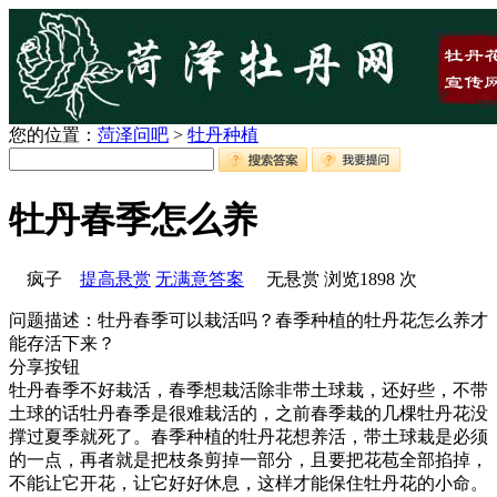
您的位置：
菏泽问吧
>
牡丹种植
牡丹春季怎么养
ゞ疯子ゞ
提高悬赏
无满意答案
无悬赏
浏览
1898
次
问题描述：牡丹春季可以栽活吗？春季种植的牡丹花怎么养才
能存活下来？
分享按钮
牡丹春季不好栽活，春季想栽活除非带土球栽，还好些，不带
土球的话牡丹春季是很难栽活的，之前春季栽的几棵牡丹花没
撑过夏季就死了。春季种植的牡丹花想养活，带土球栽是必须
的一点，再者就是把枝条剪掉一部分，且要把花苞全部掐掉，
不能让它开花，让它好好休息，这样才能保住牡丹花的小命。