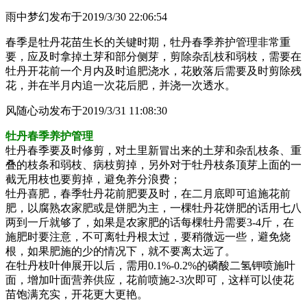
雨中梦幻
发布于2019/3/30 22:06:54
春季是牡丹花苗生长的关键时期，牡丹春季养护管理非常重
要，应及时拿掉土芽和部分侧芽，剪除杂乱枝和弱枝，需要在
牡丹开花前一个月内及时追肥浇水，花败落后需要及时剪除残
花，并在半月内追一次花后肥，并浇一次透水。
风随心动
发布于2019/3/31 11:08:30
牡丹春季养护管理
牡丹春季要及时修剪，对土里新冒出来的土芽和杂乱枝条、重
叠的枝条和弱枝、病枝剪掉，另外对于牡丹枝条顶芽上面的一
截无用枝也要剪掉，避免养分浪费；
牡丹喜肥，春季牡丹花前肥要及时，在二月底即可追施花前
肥，以腐熟农家肥或是饼肥为主，一棵牡丹花饼肥的话用七八
两到一斤就够了，如果是农家肥的话每棵牡丹需要3-4斤，在
施肥时要注意，不可离牡丹根太过，要稍微远一些，避免烧
根，如果肥施的少的情况下，就不要离太远了。
在牡丹枝叶伸展开以后，需用0.1%-0.2%的磷酸二氢钾喷施叶
面，增加叶面营养供应，花前喷施2-3次即可，这样可以使花
苗饱满充实，开花更大更艳。