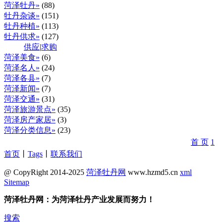
菏泽牡丹»
(88)
牡丹杂谈»
(151)
牡丹种植»
(113)
牡丹供求»
(127)
供应
|
求购
菏泽美食»
(6)
菏泽名人»
(24)
菏泽各县»
(7)
菏泽新闻»
(7)
菏泽交通»
(31)
菏泽旅游景点»
(35)
菏泽房产家居»
(3)
菏泽分类信息»
(23)
首 页
1
首页
丨
Tags
丨
联系我们
@ CopyRight 2014-2025
菏泽牡丹网
www.hzmd5.cn
xml
Sitemap
菏泽牡丹网：为菏泽牡丹产业发展而努力！
搜索