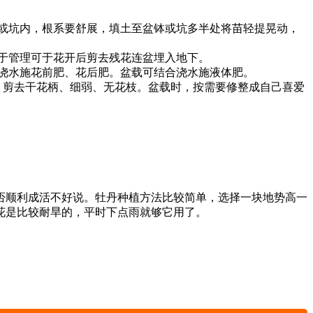
或坑内，根系要舒展，填土至盆钵或坑多半处将苗轻提晃动，
于管理可于花开后剪去残花连盆埋入地下。
浇水施花前肥、花后肥。盆载可结合浇水施液体肥。
，剪去干花柄、细弱、无花枝。盆载时，按需要修整成自己喜爱
否顺利成活不好说。牡丹种植方法比较简单，选择一块地势高一
花是比较耐旱的，平时下点雨就够它用了。