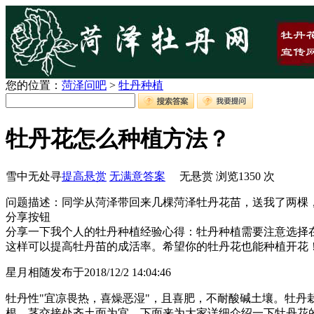
您的位置：
菏泽问吧
>
牡丹种植
牡丹花怎么种植方法？
雪中无处寻
提高悬赏
无满意答案
无悬赏
浏览
1350
次
问题描述：同学从菏泽带回来几棵菏泽牡丹花苗，送我了两棵
分享按钮
分享一下我个人的牡丹种植经验心得：牡丹种植需要注意选择
这样可以提高牡丹苗的成活率。希望你的牡丹花也能种植开花
星月相随
发布于2018/12/2 14:04:46
牡丹性"宜凉畏热，喜燥恶湿"，且喜肥，不耐酸碱土壤。牡丹
根、茎交接处齐土面为宜。下面来为大家详细介绍一下牡丹花