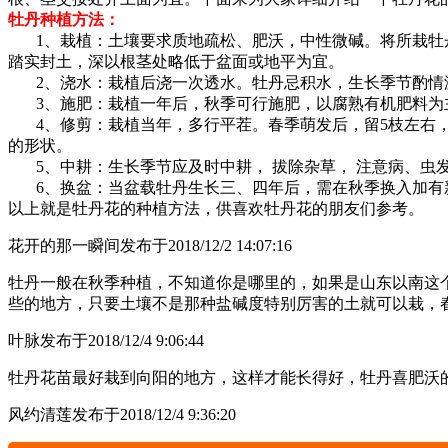
牡丹种植方法：
1、栽植：土壤要求质地疏松、肥沃，中性微碱。将所栽牡丹
踏实封土，深以根茎处略低于盆面或地平为宜。
2、浇水：栽植后浇一次透水。牡丹忌积水，生长季节酌情浇
3、施肥：栽植一年后，秋季可行施肥，以腐熟有机肥料为主
4、修剪：栽植当年，多行平茬。春季萌发后，留5枝左右，
的形状。
5、中耕：生长季节应及时中耕， 拔除杂草， 注意病、虫
6、换盆：当盆载牡丹生长三、四年后，需在秋季换入加有
以上就是牡丹花的种植方法，供喜欢牡丹花的朋友们参考。
花开的那一瞬间
发布于2018/12/2 14:07:16
牡丹一般在秋季种植，不知道你是哪里的，如果是山东以南这
些的地方，只要土壤不是那种盐碱度特别厉害的土就可以栽，
叶脉
发布于2018/12/4 9:06:44
牡丹花苗最好栽到向阳的地方，这样才能长得好，牡丹喜肥沃
风约清莲
发布于2018/12/4 9:36:20