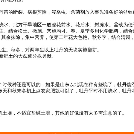
苗的断裂、病根剪除，浸杀虫、杀菌剂放入事先准备好的盆钵
水。北方干旱地区一般浇花前水、花后水、封冻水。盆载为便
。结合松土、撒施、穴施均可。春、夏季多用化学肥料，结合
其余抹除，集中营养，使第二年花大色艳。秋冬季，结合清园
发生。秋冬，对两年生以上牡丹的天块实施翻耕。
新肥土的大盆或分株另栽。
个时候种还是可以的，如果是山东以北现在种有些晚了，牡丹能
春天和秋末冬初上点农家肥就可以了，牡丹平时不用浇水，牡丹
的土壤，不适宜盐碱土壤，其他的好像没有太多需注意的了。