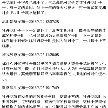
丹花苗叶子很多也都干了。气温高也可能会导致牡丹花叶子
干，有一定的原因。到下一年的春天和夏天，打一遍多菌灵和
叶面肥，叶子就不这样了。
流泪殇身
发布于2018/8/24 12:57:28
牡丹花叶子干不一定是死了，夏季出现干叶可能是阳光曝晒造
成的灼伤干叶，也可能是因为太旱造成的干叶，不一定是死。
现在这个时候出现牡丹花干叶是因为到时令了，干叶属于正常
现象。
唯我独尊
发布于2018/8/25 11:20:08
你什么时候把牡丹挪盆里的？如果是夏天或是开花后挪的，估
计有死掉的可能，而且可能性还很大。因为牡丹称栽最好是在
秋天进行，其他季节移栽成活率非常低的，挪死的可能性也不
小。
默默流泪
发布于2018/8/25 19:17:49
牡丹花苗在秋冬的时候都会落叶，这是正常的。牡丹花落叶后
要将残枝、过密的枝条、有病虫害的枝条剪去，这样不仅能保
证植株之间的通风透光，而且也能将盆中的养分集中在留下的