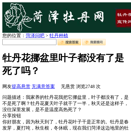
您的位置：
菏泽问吧
>
牡丹种植
牡丹花挪盆里叶子都没有了是
死了吗？
网友
提高悬赏
无满意答案
无悬赏
浏览
2748
次
问题描述：我家养的牡丹花我把它挪盆里，叶子都没有了，是
不是死了啊？牡丹花夏天叶子就干了一半，秋天还是这样子，
没往深里发展，是不是温度高热死了？
分享按钮
你好朋友，因为秋天到了，牡丹花叶子干是正常的。牡丹是春
发芽，夏打吨，秋生根，冬休眠，现在我们菏泽这边地里的牡