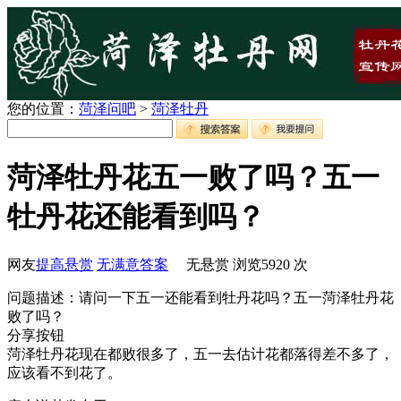
您的位置：
菏泽问吧
>
菏泽牡丹
菏泽牡丹花五一败了吗？五一
牡丹花还能看到吗？
网友
提高悬赏
无满意答案
无悬赏
浏览
5920
次
问题描述：请问一下五一还能看到牡丹花吗？五一菏泽牡丹花
败了吗？
分享按钮
菏泽牡丹花现在都败很多了，五一去估计花都落得差不多了，
应该看不到花了。