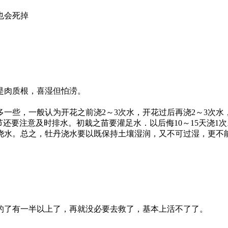
也会死掉
是肉质根，喜湿但怕涝。
一些，一般认为开花之前浇2～3次水，开花过后再浇2～3次水，
节还要注意及时排水。初栽之苗要灌足水．以后侮10～15天浇
浇水。总之，牡丹浇水要以既保持土壤湿润，又不可过湿，更不
的了有一半以上了，再就没必要去救了，基本上活不了了。