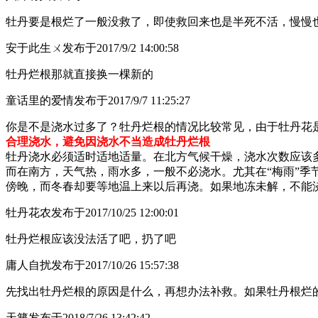
牡丹要是根烂了一般没救了，即使救回来也是半死不活，慢慢
安于此生ㄨ
发布于2017/9/2 14:00:58
牡丹烂根那就直接换一棵新的
童话里的爱情
发布于2017/9/7 11:25:27
你是不是浇水过多了？牡丹烂根的情况比较常见，由于牡丹花
合理浇水，避免因浇水不当造成牡丹烂根
牡丹浇水必须适时适地适量。在北方气候干燥，浇水次数应该多
而在南方，天气热，雨水多，一般不必浇水。尤其在“梅雨”季
傍晚，而冬春却要等地温上来以后再浇。如果地冻未解，不能
牡丹花农
发布于2017/10/25 12:00:01
牡丹烂根应该没法活了吧，扔了吧
庸人自扰
发布于2017/10/26 15:57:38
先找出牡丹烂根的原因是什么，再想办法补救。如果牡丹根烂
天籁
发布于2018/7/26 13:42:42