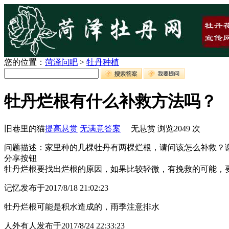
您的位置：
菏泽问吧
>
牡丹种植
牡丹烂根有什么补救方法吗？
旧巷里的猫
提高悬赏
无满意答案
无悬赏
浏览
2049
次
问题描述：家里种的几棵牡丹有两棵烂根，请问该怎么补救？
分享按钮
牡丹烂根要找出烂根的原因，如果比较轻微，有挽救的可能，
记忆
发布于2017/8/18 21:02:23
牡丹烂根可能是积水造成的，雨季注意排水
人外有人
发布于2017/8/24 22:33:23