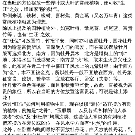
在当旺的方位摆放一些厚叶或大叶的常绿植物，便可收“生
旺”之效，增加家宅的财气。
举例来说，铁树、橡树、喜树焦、黄金葛（又名万年青）这类
常绿植物就甚为理想。
除以上提及的四种植物外，如宽叶榕、散尾葵、虎尾蓝、富贵
竹等，也有“生旺”之效。
在“旺位”可放置竹，竹报平安。同时亦可放置牡丹，国花牡丹
因为喻意富贵所以一直深受人们的喜爱，而在家居摆放牡丹一
般可选择北方、南方，因为牡丹属木，北方是堪舆上的"水"
地，木得水生而茂盛繁荣；南方是"火"地，取木生火是兴旺之
象，此布局在近二十年中催旺了风水上的九紫财星；由于西方
为"金"，木不宜被金克，所以牡丹一般不宜放在西方。牡丹象
征富贵、姣妍、繁华等，宜放在客厅、卧室（夫妻）等。
牡丹素不单色泽艳丽，而且形状雍容华贵，故此一直被视为富
贵的象征；所以在当旺的方位放置这富贵花，可说是锦上添
花！
谈过“旺位”如何利用植物生旺。现在谈谈“衰位”适宜摆放有刺
的植物，例如是“龙骨”、“玉麒麟”，以及各式各样的仙人掌，
或者“玫瑰”及“刺杜鹃”均属次类。这些仙人掌类的有刺植物，
倘若摆放在衰位或凶位，在风水学方面有“化煞”的作用。
此外，在卧室内晚间最好不要放牡丹花，白天放的牡丹花，到