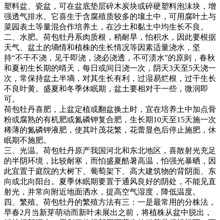
塑料盆、瓷盆，可在盆底垫层碎木炭块或碎硬塑料泡沫块，增
强透气排水。它喜生于含腐殖质较多的壤土中，可用腐叶土与
菜园表土等量混合作培养土，在沙土和黏土中均生长不良。
二、水肥。荷包牡丹系肉质根，稍耐旱，怕积水，因此要根据
天气、盆土的墒情和植株的生长情况等因素适量浇水，坚
持“不干不浇，见干即浇，浇必浇透，不可渍水”的原则，春秋
和夏初生长期的晴天，每日或间日浇一次，阴天3天至5天浇一
次，常保持盆土半墒，对其生长有利，过湿易烂根，过干生长
不良叶黄。盛夏和冬季休眠期，盆土要相对干一些，微润即
可。
荷包牡丹喜肥，上盆定植或翻盆换土时，宜在培养土中加点骨
粉或腐熟的有机肥或氮磷钾复合肥，生长期10天至15天施一次
稀薄的氮磷钾液肥，使其叶茂花繁，花蕾显色后停止施肥，休
眠期不施肥。
三、光温。荷包牡丹原产我国河北和东北地区，喜散射光充足
的半阴环境，比较耐寒，而怕盛夏酷暑高温，怕强光暴晒，因
此宜置于庭院的大树下、葡萄架下、高大建筑物的背阴面、东
向或北向阳台。夏季休眠期要置于通风良好的阴处，不能见直
射光，并常向附近地面洒水，提高空气湿度，降低温度。
四、繁殖。荷包牡丹的繁殖方法有三：一是最常用的分株法，
早春2月当新芽萌动而新叶未展出之前，将植株从盆中脱出，