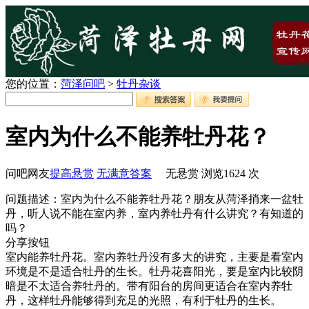
您的位置：
菏泽问吧
>
牡丹杂谈
室内为什么不能养牡丹花？
问吧网友
提高悬赏
无满意答案
无悬赏
浏览
1624
次
问题描述：室内为什么不能养牡丹花？朋友从菏泽捎来一盆牡
丹，听人说不能在室内养，室内养牡丹有什么讲究？有知道的
吗？
分享按钮
室内能养牡丹花。室内养牡丹没有多大的讲究，主要是看室内
环境是不是适合牡丹的生长。牡丹花喜阳光，要是室内比较阴
暗是不太适合养牡丹的。带有阳台的房间更适合在室内养牡
丹，这样牡丹能够得到充足的光照，有利于牡丹的生长。