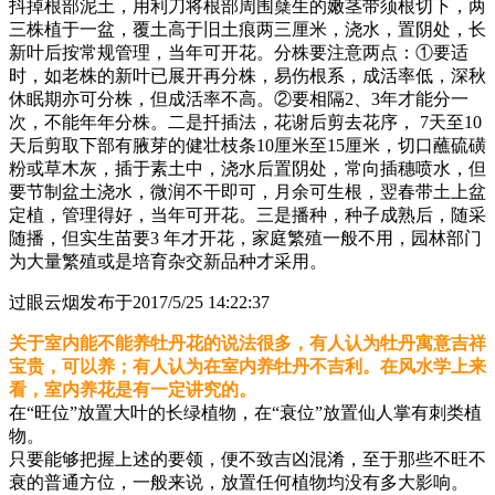
抖掉根部泥土，用利刀将根部周围蘖生的嫩茎带须根切下，两
三株植于一盆，覆土高于旧土痕两三厘米，浇水，置阴处，长
新叶后按常规管理，当年可开花。分株要注意两点：①要适
时，如老株的新叶已展开再分株，易伤根系，成活率低，深秋
休眠期亦可分株，但成活率不高。②要相隔2、3年才能分一
次，不能年年分株。二是扦插法，花谢后剪去花序， 7天至10
天后剪取下部有腋芽的健壮枝条10厘米至15厘米，切口蘸硫磺
粉或草木灰，插于素土中，浇水后置阴处，常向插穗喷水，但
要节制盆土浇水，微润不干即可，月余可生根，翌春带土上盆
定植，管理得好，当年可开花。三是播种，种子成熟后，随采
随播，但实生苗要3 年才开花，家庭繁殖一般不用，园林部门
为大量繁殖或是培育杂交新品种才采用。
过眼云烟
发布于2017/5/25 14:22:37
关于室内能不能养牡丹花的说法很多，有人认为牡丹寓意吉祥
宝贵，可以养；有人认为在室内养牡丹不吉利。在风水学上来
看，室内养花是有一定讲究的。
在“旺位”放置大叶的长绿植物，在“衰位”放置仙人掌有刺类植
物。
只要能够把握上述的要领，便不致吉凶混淆，至于那些不旺不
衰的普通方位，一般来说，放置任何植物均没有多大影响。