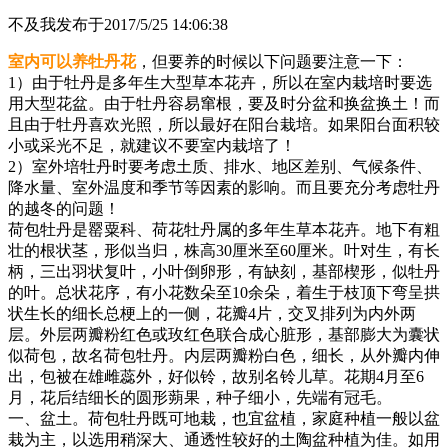
不及我
发布于2017/5/25 14:06:38
室内可以养牡丹花
，但要养的时候以下问题要注意一下：
1）由于牡丹是多年生大型草本花卉，所以在室内栽培时要选
用大型花盆。由于牡丹容易窜根，要及时分盆和换盆换土！而
且由于牡丹喜欢光照，所以最好在阳台栽培。如果阳台面积较
小或采光不足，就建议不要室内栽培了！
2）室外培牡丹时要考虑土质、排水、地区差别、气候条件、
降水量、室外温度和季节等因素的影响。而且要充分考虑牡丹
的越冬的问题！
荷包牡丹是罂粟科、荷花牡丹属的多年生草本花卉。地下有粗
壮的根状茎，形似当归，株高30厘米至60厘米。叶对生，有长
柄，三出羽状复叶，小叶倒卵形，有缺刻，基部楔形，似牡丹
的叶。总状花序，有小花数朵至10余朵，着生于枝顶下弯呈拱
状生长的细长总梗上的一侧，花瓣4片，交叉排列为内外两
层。外层两瓣粉红色或玫红色联合成心脏形，基部膨大为囊状
似荷包，故名荷包牡丹。内层两瓣粉白色，细长，从外瓣内伸
出，包被在雄雌蕊外，好似铃，故别名铃儿草。花期4月至6
月，花后结细长的圆形蒴果，种子细小，先端有冠毛。
一、盆土。荷包牡丹既可地栽，也宜盆植，家庭种植一般以盆
栽为主，以选用稍深大、通透性较好的土陶盆种植为佳。如用