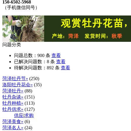
150-6502-5968
（手机微信同号）
问题分类
问题总数：
900
条
查看
已解决问题数：
8
条
查看
待解决问题数：
892
条
查看
菏泽牡丹节»
(250)
洛阳牡丹花会»
(35)
菏泽牡丹»
(88)
牡丹杂谈»
(151)
牡丹种植»
(113)
牡丹供求»
(127)
供应
|
求购
菏泽美食»
(6)
菏泽名人»
(24)