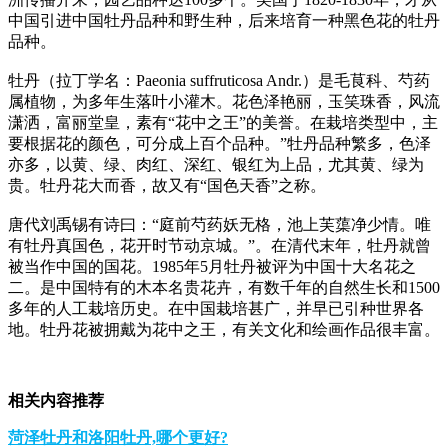
中国引进中国牡丹品种和野生种，后来培育一种黑色花的牡丹
品种。
牡丹（拉丁学名：Paeonia suffruticosa Andr.）是毛茛科、芍药
属植物，为多年生落叶小灌木。花色泽艳丽，玉笑珠香，风流
潇洒，富丽堂皇，素有“花中之王”的美誉。在栽培类型中，主
要根据花的颜色，可分成上百个品种。”牡丹品种繁多，色泽
亦多，以黄、绿、肉红、深红、银红为上品，尤其黄、绿为
贵。牡丹花大而香，故又有“国色天香”之称。
唐代刘禹锡有诗曰：“庭前芍药妖无格，池上芙蕖净少情。唯
有牡丹真国色，花开时节动京城。”。在清代末年，牡丹就曾
被当作中国的国花。1985年5月牡丹被评为中国十大名花之
二。是中国特有的木本名贵花卉，有数千年的自然生长和1500
多年的人工栽培历史。在中国栽培甚广，并早已引种世界各
地。牡丹花被拥戴为花中之王，有关文化和绘画作品很丰富。
相关内容推荐
菏泽牡丹和洛阳牡丹,哪个更好?