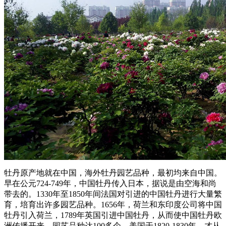
牡丹原产地就在中国，海外牡丹园艺品种，最初均来自中国。
早在公元724-749年，中国牡丹传入日本，据说是由空海和尚
带去的。1330年至1850年间法国对引进的中国牡丹进行大量繁
育，培育出许多园艺品种。1656年，荷兰和东印度公司将中国
牡丹引入荷兰，1789年英国引进中国牡丹，从而使中国牡丹欧
洲传播开来，园艺品种达100多个。美国于1820-1830年，才从