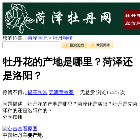
您的位置：
菏泽问吧
>
牡丹种植
牡丹花的产地是哪里？菏泽还
是洛阳？
停留不再走
提高悬赏
无满意答案
无悬赏
浏览
15475
次
问题描述：牡丹花的产地是哪里？菏泽还是洛阳？牡丹是先菏
泽种的还是洛阳种的？
分享按钮
中国牡丹主要产地