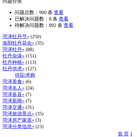
问题分类
问题总数：
900
条
查看
已解决问题数：
8
条
查看
待解决问题数：
892
条
查看
菏泽牡丹节»
(250)
洛阳牡丹花会»
(35)
菏泽牡丹»
(88)
牡丹杂谈»
(151)
牡丹种植»
(113)
牡丹供求»
(127)
供应
|
求购
菏泽美食»
(6)
菏泽名人»
(24)
菏泽各县»
(7)
菏泽新闻»
(7)
菏泽交通»
(31)
菏泽旅游景点»
(35)
菏泽房产家居»
(3)
菏泽分类信息»
(23)
首 页
1