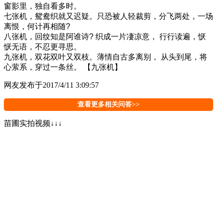
窗影里，独自看多时。
七张机，鸳鸯织就又迟疑。只恐被人轻裁剪，分飞两处，一场
离恨，何计再相随?
八张机，回纹知是阿谁诗? 织成一片凄凉意， 行行读遍，恹
恹无语，不忍更寻思。
九张机，双花双叶又双枝。薄情自古多离别， 从头到尾，将
心萦系，穿过一条丝。 【九张机】
网友
发布于2017/4/11 3:09:57
查看更多相关问答>>
苗圃实拍视频↓↓↓