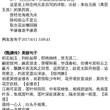
这是皇上悼念纯元皇后写的诗歌。出处：来自元稹《离思
五首》的第四首。
曾经沧海难为水
除却巫山不是云
取次花丛懒回顾
半缘修道半缘君
网友
发布于2017/4/11 3:09:43
《甄嬛传》美丽句子
积石如玉，列松如翠，郎艳独绝，世无其二。
翩若惊鸿，婉若游龙，荣曜秋菊，华茂春松。仿佛兮若轻云之
蔽月，飘飘兮若流风之回雪。远而望之，皎若太阳升朝霞；迫
而察之，灼若芙蕖出渌波。【惊鸿舞】
劝君莫惜金缕衣，劝君惜取少年时。花开堪折直须折，莫待无
花空折枝。【金缕衣】
江南可采莲，莲叶何田田。中有双鲤鱼，相戏碧波间。鱼戏莲
叶东，鱼戏莲叶南。莲叶深处谁家女，隔水笑抛一枝莲。【采
莲】
愿得一心人，白头不相离。
嬛嬛一袅楚宫腰。