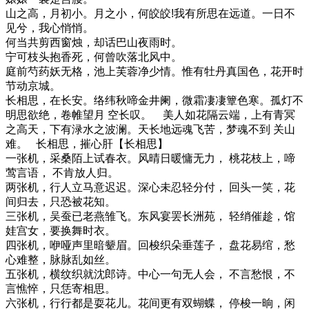
山之高，月初小。月之小，何皎皎!我有所思在远道。一日不
见兮，我心悄悄。
何当共剪西窗烛，却话巴山夜雨时。
宁可枝头抱香死，何曾吹落北风中。
庭前芍药妖无格，池上芙蓉净少情。惟有牡丹真国色，花开时
节动京城。
长相思，在长安。络纬秋啼金井阑，微霜凄凄簟色寒。孤灯不
明思欲绝，卷帷望月 空长叹。 美人如花隔云端，上有青冥
之高天，下有渌水之波澜。天长地远魂飞苦，梦魂不到 关山
难。 长相思，摧心肝【长相思】
一张机，采桑陌上试春衣。风晴日暖慵无力， 桃花枝上，啼
莺言语， 不肯放人归。
两张机，行人立马意迟迟。深心未忍轻分付， 回头一笑，花
间归去，只恐被花知。
三张机，吴蚕已老燕雏飞。东风宴罢长洲苑， 轻绡催趁，馆
娃宫女，要换舞时衣。
四张机，咿哑声里暗颦眉。回梭织朵垂莲子， 盘花易绾，愁
心难整，脉脉乱如丝。
五张机，横纹织就沈郎诗。中心一句无人会， 不言愁恨，不
言憔悴，只恁寄相思。
六张机，行行都是耍花儿。花间更有双蝴蝶， 停梭一晌，闲