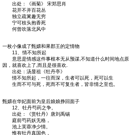
出处：《画菊》 宋郑思肖
花开不并百花丛
独立疏篱趣无穷
宁可枝头抱香死
何曾吹落北风中
一枚小像成了甄嬛和果郡王的定情物
11、情不知所起
意思是情感这件事根本无从预谋,不知道什么时间地点原
因，就喜欢上了,而且是很喜欢.
出处：汤显祖《牡丹亭》
情不知所起，一往而深，生者可以死，死可以生
生而不可与死，死而不可复生者，皆非情之至也。
甄嬛在华妃面前为皇后娘娘挣回面子
12、牡丹芍药之争。
出处：《赏牡丹》唐刘禹锡
庭前芍药妖无格，
池上芙蓉净少情。
惟有牡丹真国色，