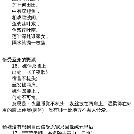
莲叶何田田。
中有双鲤鱼，
相戏碧波间。
鱼戏莲叶东，
鱼戏莲叶南。
莲叶深处谁家女，
隔水笑抛一枝莲。
倍受圣宠的甄嬛
16、婉伸郎膝上
出处：《子夜歌》
宿昔不梳头;
丝发被两肩。
婉伸郎膝上，
何处不可怜。
意思是：夜里睡觉不梳头，发丝披在两肩上。温柔得在郎
君的膝上伸展(身体)，没有哪一处地方不惹人怜爱。
甄嬛没有想到自己倍受恩宠只因像纯元皇后
17、“莞莞类卿，亦道除去巫山非云也”