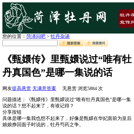
您的位置：
菏泽问吧
>
牡丹杂谈
《甄嬛传》里甄嬛说过“唯有牡
丹真国色”是哪一集说的话
网友
提高悬赏
无满意答案
无悬赏
浏览
5884
次
问题描述：《甄嬛传》里甄嬛说过“唯有牡丹真国色”是哪一集
说的话？想不起来了，有谁记得？
分享按钮
具体是哪一集我也想不起来了，好像是甄嬛在华妃面前为皇后
娘娘挣回面子时说的，牡丹芍药之争。