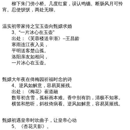
柳下朱门傍小桥。几度红窗，误认鸣镳。断肠风月可怜
宵。忍使恹恹，两处无聊。
温实初带家传之宝玉壶向甄嬛求婚
3、“一片冰心在玉壶”
出处：《芙蓉楼送辛渐》--王昌龄
寒雨连江夜入吴，
平明送客楚山孤。
洛阳亲友如相问，
一片冰心在玉壶。
甄嬛大年夜在倚梅园祈福时念的诗
4、逆风如解意，容易莫摧残。
出处：《梅花》崔道融
数萼初含雪，孤标画本难。香中别有韵，清极不知寒。
横笛和愁听，斜枝倚病看。逆风如解意，容易莫摧残。
甄嬛初遇皇帝时吹曲子，让皇帝心动
5、《杏花天影》。