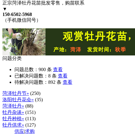
正宗菏泽牡丹花苗批发零售，购苗联系
▼
150-6502-5968
（手机微信同号）
问题分类
问题总数：
900
条
查看
已解决问题数：
8
条
查看
待解决问题数：
892
条
查看
菏泽牡丹节»
(250)
洛阳牡丹花会»
(35)
菏泽牡丹»
(88)
牡丹杂谈»
(151)
牡丹种植»
(113)
牡丹供求»
(127)
供应
|
求购