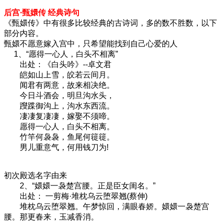
后宫·甄嬛传 经典诗句
《甄嬛传》中有很多比较经典的古诗词，多的数不胜数，以下
部分内容。
甄嬛不愿意嫁入宫中，只希望能找到自己心爱的人
1、“愿得一心人，白头不相离”
出处：《白头吟》--卓文君
皑如山上雪，皎若云间月。
闻君有两意，故来相决绝。
今日斗酒会，明旦沟水头，
躞蹀御沟上，沟水东西流。
凄凄复凄凄，嫁娶不须啼。
愿得一心人，白头不相离。
竹竿何袅袅，鱼尾何簁簁。
男儿重意气，何用钱刀为!
初次殿选名字由来
2、“嬛嬛一袅楚宫腰。正是臣女闺名。”
出处： 一剪梅·堆枕乌云堕翠翘(蔡伸)
堆枕乌云堕翠翘。午梦惊回，满眼春娇。嬛嬛一袅楚宫
腰。那更春来，玉减香消。