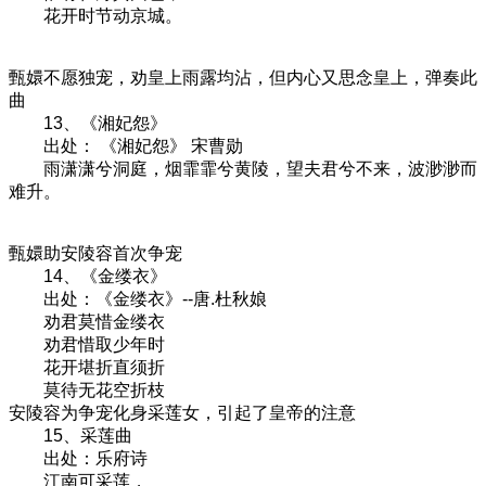
花开时节动京城。
甄嬛不愿独宠，劝皇上雨露均沾，但内心又思念皇上，弹奏此
曲
13、《湘妃怨》
出处： 《湘妃怨》 宋曹勋
雨潇潇兮洞庭，烟霏霏兮黄陵，望夫君兮不来，波渺渺而
难升。
甄嬛助安陵容首次争宠
14、《金缕衣》
出处：《金缕衣》--唐.杜秋娘
劝君莫惜金缕衣
劝君惜取少年时
花开堪折直须折
莫待无花空折枝
安陵容为争宠化身采莲女，引起了皇帝的注意
15、采莲曲
出处：乐府诗
江南可采莲，