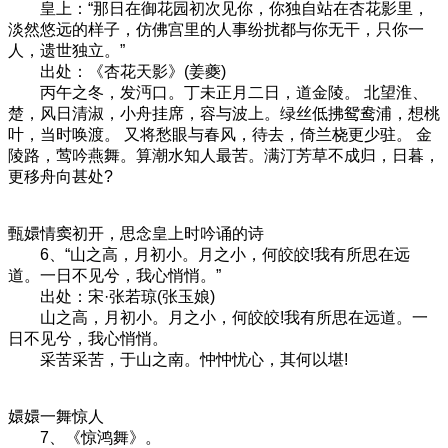
皇上：“那日在御花园初次见你，你独自站在杏花影里，
淡然悠远的样子，仿佛宫里的人事纷扰都与你无干，只你一
人，遗世独立。”
出处：《杏花天影》(姜夔)
丙午之冬，发沔口。丁未正月二日，道金陵。 北望淮、
楚，风日清淑，小舟挂席，容与波上。绿丝低拂鸳鸯浦，想桃
叶，当时唤渡。 又将愁眼与春风，待去，倚兰桡更少驻。 金
陵路，莺吟燕舞。算潮水知人最苦。满汀芳草不成归，日暮，
更移舟向甚处?
甄嬛情窦初开，思念皇上时吟诵的诗
6、“山之高，月初小。月之小，何皎皎!我有所思在远
道。一日不见兮，我心悄悄。”
出处：宋·张若琼(张玉娘)
山之高，月初小。月之小，何皎皎!我有所思在远道。一
日不见兮，我心悄悄。
采苦采苦，于山之南。忡忡忧心，其何以堪!
嬛嬛一舞惊人
7、《惊鸿舞》。