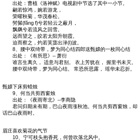
出处：曹植《洛神赋》电视剧中节选了其中一小节。
翩若惊鸿，婉若游龙，
荣曜秋菊，华茂春松。
髣髴(fǎng f)兮若轻云之蔽月，
飘飖兮若流风之回雪。
远而望之，皎若太阳升朝霞。
迫而察之，灼若芙蕖出渌(l)波。
8、腰中双绮带，梦为同心结四郎送甄嬛的一枚同心结
出处：《有所思》-- 萧衍
谁言生离久， 适意与君别。 衣上芳犹在， 握里书未灭。
腰中双绮带，梦为同心结。 常恐所思露， 瑶华未忍折。
甄嬛下床剪蜡烛
9、何当共剪西窗烛
出处：《夜雨寄北》--李商隐
君问归期未有期，巴山夜雨涨秋池。何当共剪西窗烛，却
话巴山夜雨时。
眉庄喜欢菊花的气节
10、宁可枝头抱香死，何曾吹落北风中。