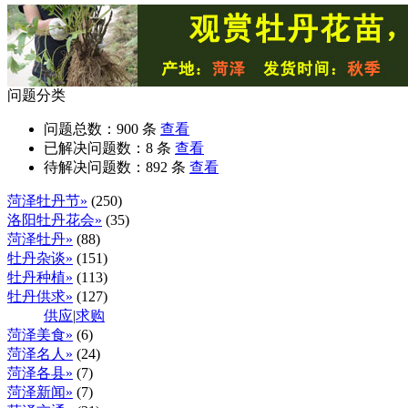
问题分类
问题总数：
900
条
查看
已解决问题数：
8
条
查看
待解决问题数：
892
条
查看
菏泽牡丹节»
(250)
洛阳牡丹花会»
(35)
菏泽牡丹»
(88)
牡丹杂谈»
(151)
牡丹种植»
(113)
牡丹供求»
(127)
供应
|
求购
菏泽美食»
(6)
菏泽名人»
(24)
菏泽各县»
(7)
菏泽新闻»
(7)