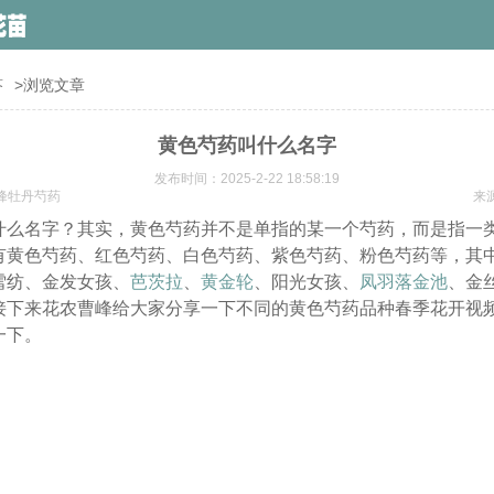
答
>浏览文章
黄色芍药叫什么名字
发布时间：2025-2-22 18:58:19
峰牡丹芍药
来
什么名字？其实，黄色芍药并不是单指的某一个芍药，而是指一
有黄色芍药、红色芍药、白色芍药、紫色芍药、粉色芍药等，其
雪纺、金发女孩、
芭茨拉
、
黄金轮
、阳光女孩、
凤羽落金池
、金
接下来花农曹峰给大家分享一下不同的黄色芍药品种春季花开视
一下。