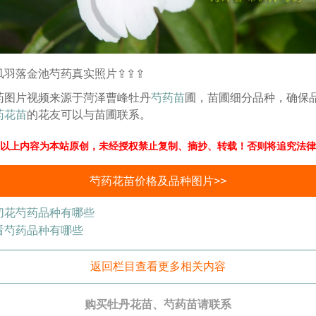
凤羽落金池芍药真实照片⇪⇪⇪
药图片视频来源于菏泽曹峰牡丹
芍药苗
圃，苗圃细分品种，确保
药花苗
的花友可以与苗圃联系。
以上内容为本站原创，未经授权禁止复制、摘抄、转载！否则将追究法律
芍药花苗价格及品种图片>>
切花芍药品种有哪些
看芍药品种有哪些
返回栏目查看更多相关内容
购买牡丹花苗、芍药苗请联系