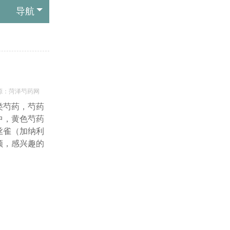
导航
源：菏泽芍药网
类芍药，芍药
中，黄色芍药
丝雀（加纳利
频，感兴趣的