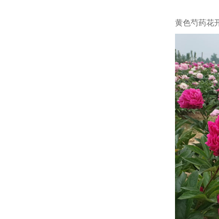
黄色芍药花