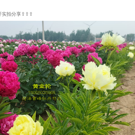
开实拍分享⇪⇪⇪