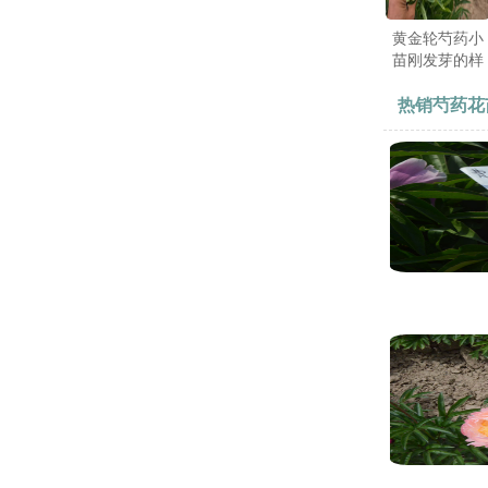
黄金轮芍药小
苗刚发芽的样
子
热销芍药花