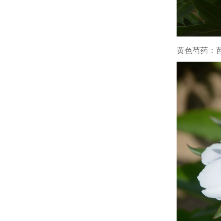
黄色芍药：