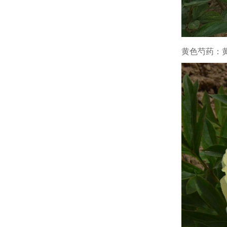
黄色芍药：