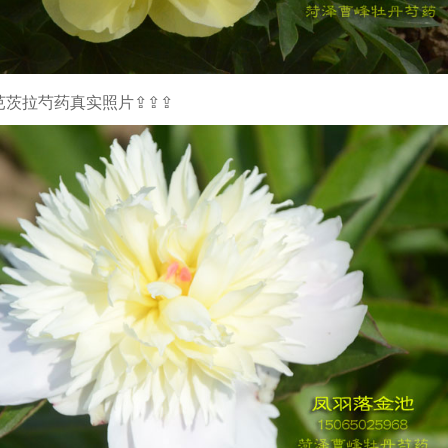
芭茨拉芍药真实照片⇪⇪⇪