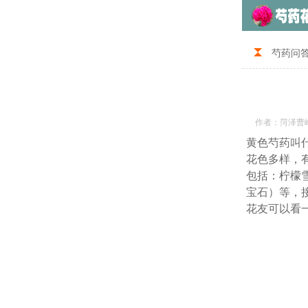
芍药问
作者：菏泽曹
黄色芍药叫
花色多样，
包括：柠檬
宝石）等，
花友可以看