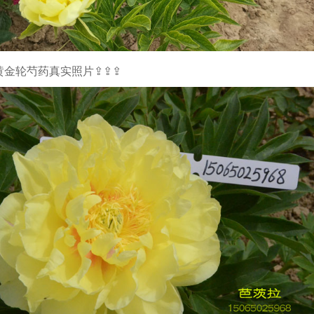
黄金轮芍药真实照片⇪⇪⇪