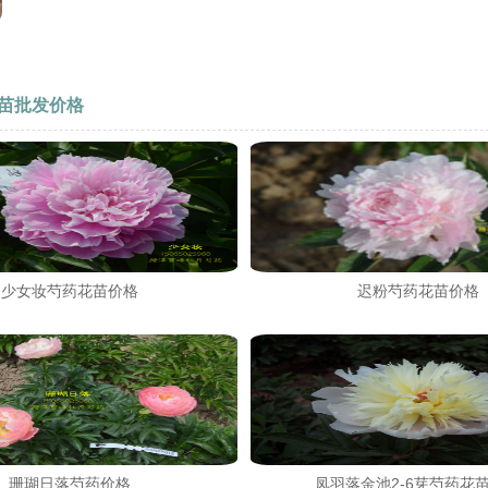
苗批发价格
少女妆芍药花苗价格
迟粉芍药花苗价格
珊瑚日落芍药价格
凤羽落金池2-6芽芍药花