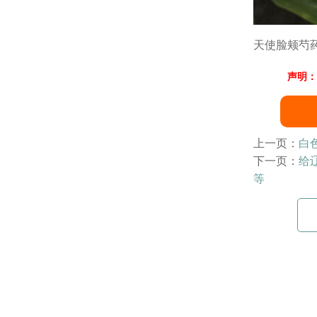
天使脸颊芍
声明：
上一页：
白
下一页：
给
等