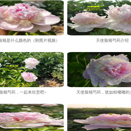
脸颊是什么颜色的（附图片视频）
天使脸颊芍药介绍
脸颊芍药，一起来欣赏吧~
天使脸颊芍药，犹如粉嘟嘟的