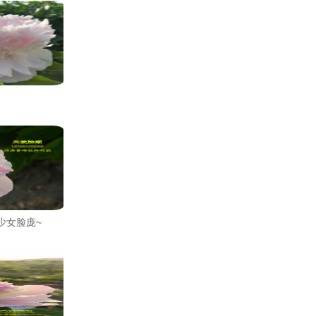
少女脸庞~