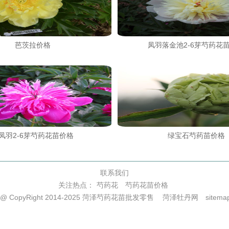
芭茨拉价格
凤羽落金池2-6芽芍药花
凤羽2-6芽芍药花苗价格
绿宝石芍药苗价格
联系我们
关注热点：
芍药花
芍药花苗价格
@ CopyRight 2014-2025 菏泽芍药花苗批发零售
菏泽牡丹网
sitema