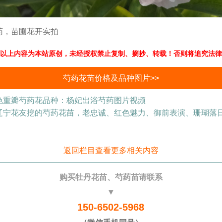
药，苗圃花开实拍
以上内容为本站原创，未经授权禁止复制、摘抄、转载！否则将追究法律
芍药花苗价格及品种图片>>
色重瓣芍药花品种：杨妃出浴芍药图片视频
辽宁花友挖的芍药花苗，老忠诚、红色魅力、御前表演、珊瑚落
返回栏目查看更多相关内容
购买牡丹花苗、芍药苗请联系
▼
150-6502-5968