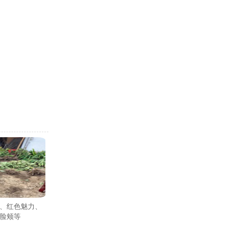
、红色魅力、
脸颊等