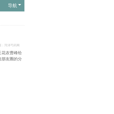
导航
源：菏泽芍药网
天花农曹峰给
信朋友圈的分