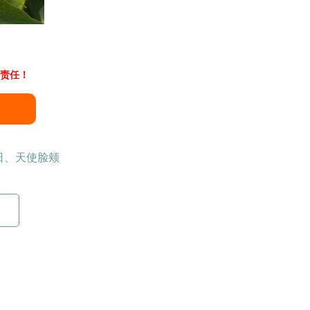
责任！
日、天使脸颊