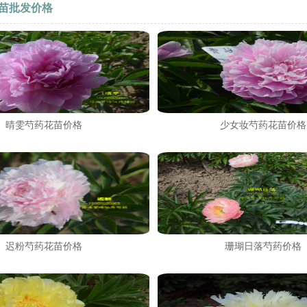
苗批发价格
晴雯芍药花苗价格
少女妆芍药花苗价格
迟粉芍药花苗价格
珊瑚日落芍药价格