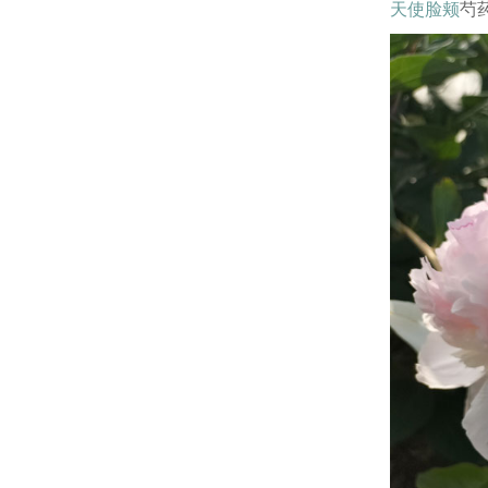
天使脸颊
芍