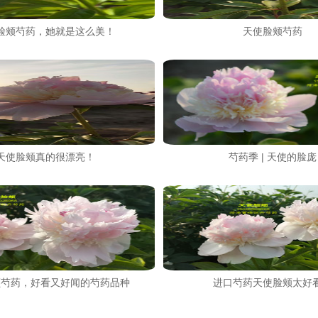
脸颊芍药，她就是这么美！
天使脸颊芍药
天使脸颊真的很漂亮！
芍药季 | 天使的脸庞
颊芍药，好看又好闻的芍药品种
进口芍药天使脸颊太好