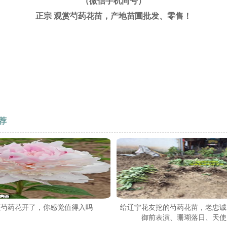
（微信手机同号）
正宗 观赏芍药花苗，产地苗圃批发、零售！
荐
颊芍药花开了，你感觉值得入吗
给辽宁花友挖的芍药花苗，老忠诚
御前表演、珊瑚落日、天使