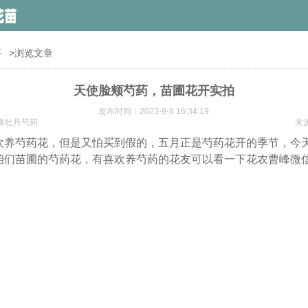
答
>浏览文章
天使脸颊芍药，苗圃花开实拍
发布时间：2023-9-8 16:34:19
峰牡丹芍药
来
欢养芍药花，但是又怕买到假的，五月正是芍药花开的季节，今
咱们苗圃的芍药花，有喜欢养芍药的花友可以看一下花农曹峰微
。