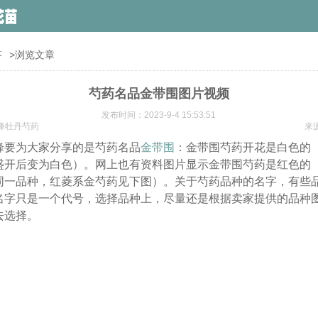
答
>浏览文章
芍药名品金带围图片视频
发布时间：2023-9-4 15:53:51
峰牡丹芍药
来
峰要为大家分享的是芍药名品
金带围
：金带围芍药开花是白色的
盛开后变为白色）。网上也有资料图片显示金带围芍药是红色的
同一品种，红菱系金芍药见下图）。关于芍药品种的名字，有些
名字只是一个代号，选择品种上，尽量还是根据卖家提供的品种图
去选择。