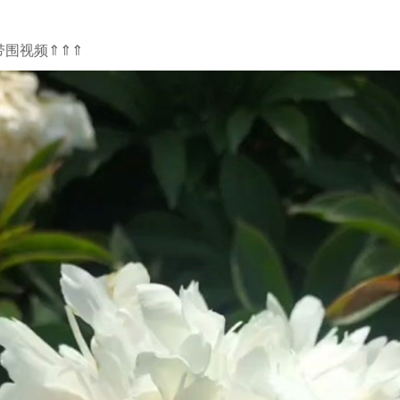
带围视频⇑⇑⇑