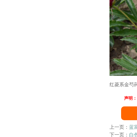
红菱系金芍
声明：
上一页：
蓝
下一页：
白