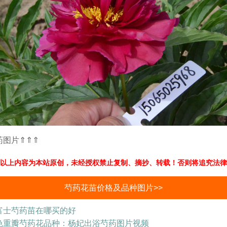
药图片⇑⇑⇑
以上内容为本站原创，未经授权禁止复制、摘抄、转载！否则将追究法律
芍药花苗价格及品种图片>>
富士芍药苗在哪买的好
色重瓣芍药花品种：杨妃出浴芍药图片视频