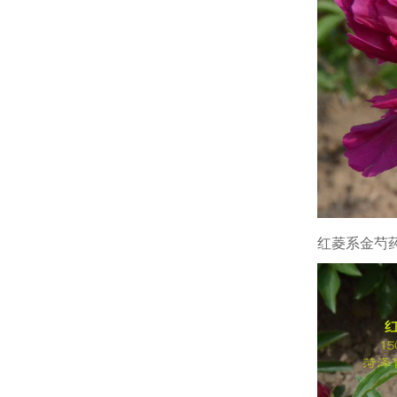
红菱系金芍