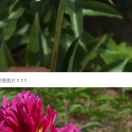
带围图片⇑⇑⇑