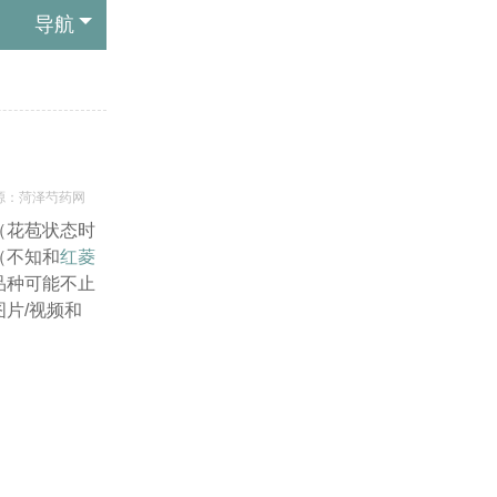
导航
源：菏泽芍药网
（花苞状态时
（不知和
红菱
品种可能不止
片/视频和