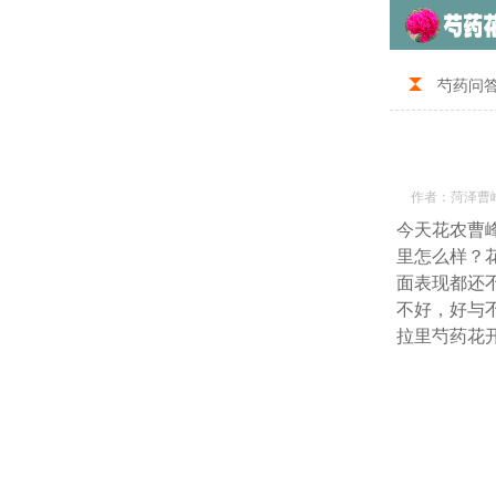
芍药问
作者：菏泽曹
今天花农曹
里怎么样？
面表现都还
不好，好与
拉里芍药花