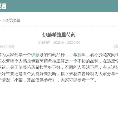
答
>浏览文章
伊藤希拉里芍药
发布时间：2023-9-4 15:20:06
峰牡丹芍药
来
峰为大家分享一个
伊藤
系的芍药品种——
希拉里
，看不少花友问
花农曹峰个人感觉伊藤芍药希拉里算是一个不错的品种，在适应
不错。关于伊藤芍药希拉里好不好，不同的人看法不同，有人说
不好主要还是看个人喜好去判断，接下来花农曹峰就为大家分享
开情况（小苗，开品仅供参考），大家可以参考一下。