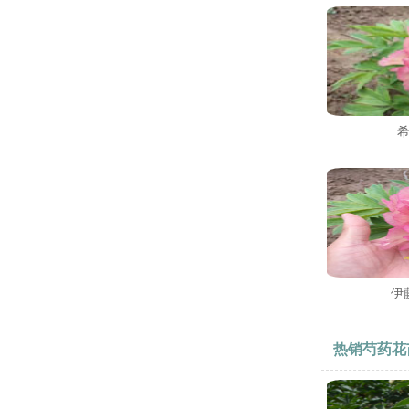
伊
热销芍药花