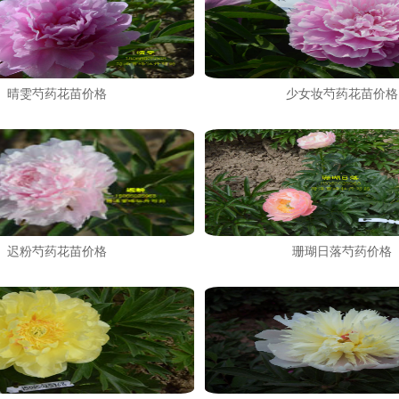
晴雯芍药花苗价格
少女妆芍药花苗价格
迟粉芍药花苗价格
珊瑚日落芍药价格