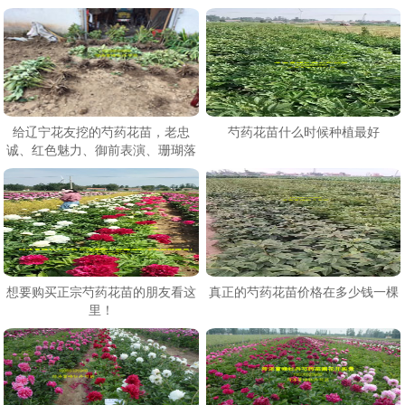
给辽宁花友挖的芍药花苗，老忠
芍药花苗什么时候种植最好
诚、红色魅力、御前表演、珊瑚落
日、天使脸颊等
想要购买正宗芍药花苗的朋友看这
真正的芍药花苗价格在多少钱一棵
里！