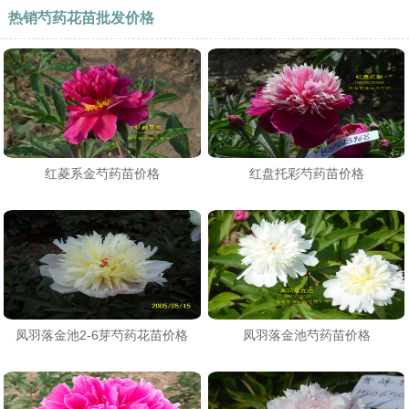
热销芍药花苗批发价格
红菱系金芍药苗价格
红盘托彩芍药苗价格
凤羽落金池2-6芽芍药花苗价格
凤羽落金池芍药苗价格