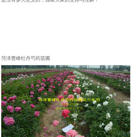
菏泽曹峰牡丹芍药苗圃