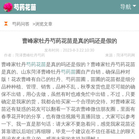
导航
芍药问答
>浏览文章
曹峰家牡丹芍药花苗是真的吗还是假的
发布时间：2023-8-3 22:10:30
作者：菏泽曹峰牡丹芍药
来源：菏泽芍药网
曹峰家牡丹
芍药花苗
是真的吗还是假的？曹峰家牡丹芍药花苗
是真的。山东菏泽曹峰牡丹
芍药苗
圃自产自销，确保品种对
版！花农曹峰有自己的牡丹、芍药苗圃，苗圃的花苗都是细分
品种种植、管理、销售，品种不乱，秋季发货也是尽可能的确
保不出错，用心去做，虽然有时也难免忙中出错，不过，只要
确定是我家的货，我都会给买家一个合理的交待。对曹峰家花
苗还有疑惑的花友可以翻看一下花农曹峰微信朋友圈，里面有
春季花开时的分享，也有微信视频号直播回放，大家可以参考
一下。我一直是那句话：请大家不要急着问，感觉我家花苗还
算靠谱以后咱们再细聊，毕竟一个建议在不信任基础上的聊天
是没有多大意义的，感谢大家的支持与理解！