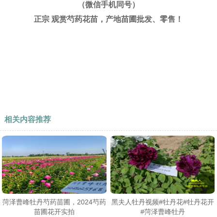
（微信手机同号）
正宗 观赏芍药花苗，产地苗圃批发、零售！
相关内容推荐
菏泽曹峰牡丹芍药苗圃，2024芍药
黑夫人牡丹视频​#牡丹花#牡丹花开
苗圃花开实拍
#菏泽曹峰牡丹