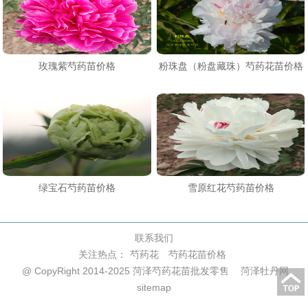
玫瑰紫芍药苗价格
粉珠盘（粉盘藏珠）芍药花苗价格
绿宝石芍药苗价格
雪原红花芍药苗价格
联系我们
关注热点：
芍药花
芍药花苗价格
@ CopyRight 2014-2025 菏泽芍药花苗批发零售
菏泽牡丹网
sitemap