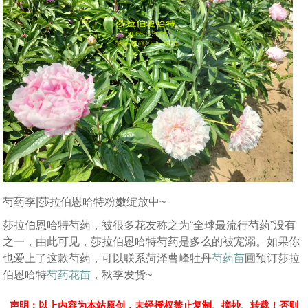
芍药季|莎拉伯恩哈特粉嫩绽放中~
莎拉伯恩哈特芍药，被很多花友称之为“全球最流行芍药”没有
之一，由此可见，莎拉伯恩哈特芍药是多么的被宠溺。如果你
也爱上了这款芍药，可以联系菏泽曹峰牡丹
芍药苗
圃预订莎拉
伯恩哈特
芍药花苗
，秋季发货~
声明：以上内容为本站原创，未经授权禁止复制、摘抄、转载！否则