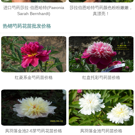
进口芍药莎拉·伯恩哈特(Paeonia
莎拉伯恩哈特芍药颜色粉粉嫩嫩，
Sarah Bernhardt)
真漂亮！
热销芍药花苗批发价格
红菱系金芍药苗价格
红盘托彩芍药苗价格
凤羽落金池2-6芽芍药花苗价格
凤羽落金池芍药苗价格