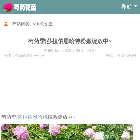
导航
芍药问答
>浏览文章
芍药季|莎拉伯恩哈特粉嫩绽放中~
发布时间：2023-7-29 19:09:27
作者：菏泽曹峰牡丹芍药
来源：菏泽芍药网
芍药季|
莎拉伯恩哈特
粉嫩绽放中~