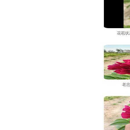
花苞状
老