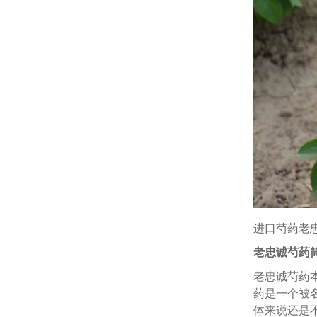
进口芍药老
老忠诚芍药
老忠诚芍药本
药是一个被
体来说还是