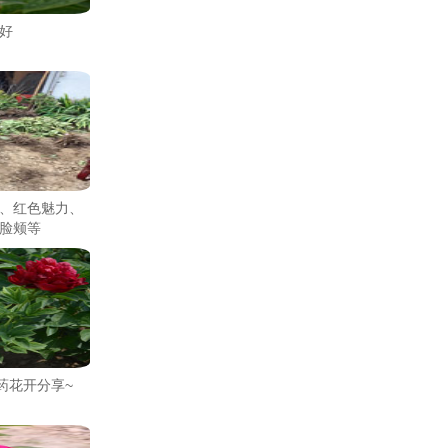
好
、红色魅力、
脸颊等
药花开分享~