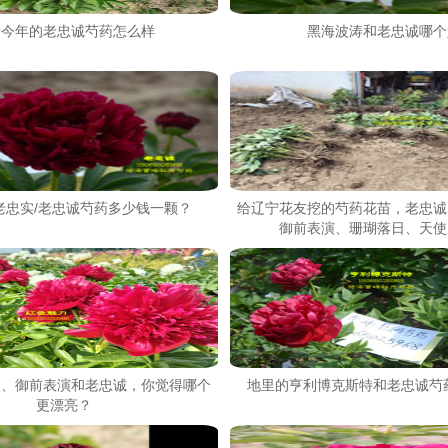
看今年的老忠诚芍药怎么样
黑海波涛和老忠诚哪个
老忠实/老忠诚芍药多少钱一颗？
给辽宁花友挖的芍药花苗，老忠诚
御前表演、珊瑚落日、天使
力、御前表演和老忠诚，你觉得哪个
地里的亨利博克斯特和老忠诚芍
更漂亮？