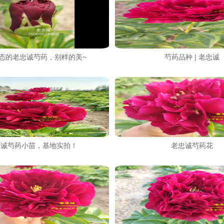
态的老忠诚芍药，别样的美~
芍药品种 | 老忠诚
忠诚芍药小苗，基地实拍！
老忠诚芍药花