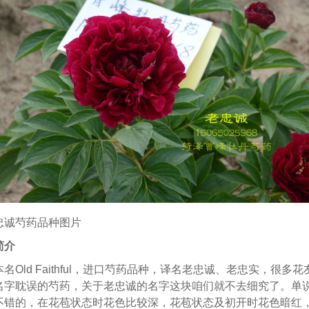
忠诚芍药品种图片
简介
名Old Faithful，进口芍药品种，译名老忠诚、老忠实，很多
名字耽误的芍药，关于老忠诚的名字这块咱们就不去细究了。单
不错的，在花苞状态时花色比较深，花苞状态及初开时花色暗红