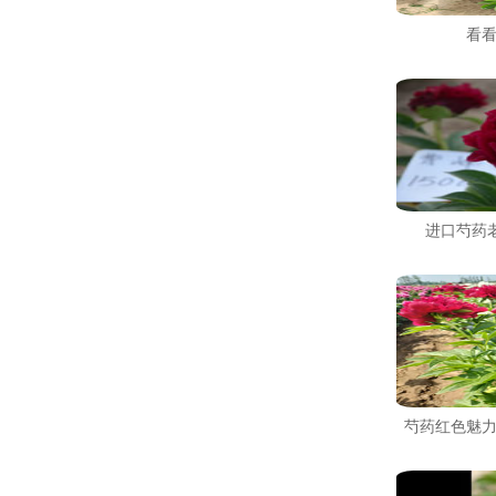
看
​进口芍药
芍药红色魅