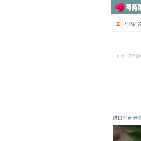
芍药问
作者：菏泽曹
进口芍药
老