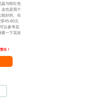
花蕊与暗红色
，这也是我个
比较好的。在
45-60元
友可以参考花
翻看一下花农
责任！