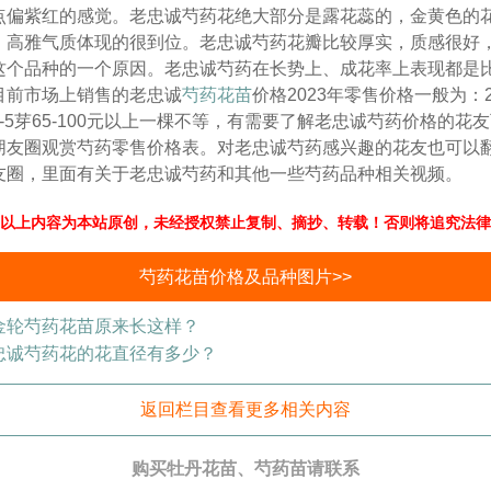
点偏紫红的感觉。老忠诚芍药花绝大部分是露花蕊的，金黄色的
，高雅气质体现的很到位。老忠诚芍药花瓣比较厚实，质感很好
这个品种的一个原因。老忠诚芍药在长势上、成花率上表现都是
目前市场上销售的老忠诚
芍药花苗
价格2023年零售价格一般为：2芽
-5芽65-100元以上一棵不等，有需要了解老忠诚芍药价格的花
朋友圈观赏芍药零售价格表。对老忠诚芍药感兴趣的花友也可以
友圈，里面有关于老忠诚芍药和其他一些芍药品种相关视频。
以上内容为本站原创，未经授权禁止复制、摘抄、转载！否则将追究法律
芍药花苗价格及品种图片>>
金轮芍药花苗原来长这样？
忠诚芍药花的花直径有多少？
返回栏目查看更多相关内容
购买牡丹花苗、芍药苗请联系