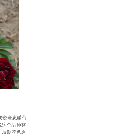
花友说老忠诚芍
说这个品种整
，后期花色逐