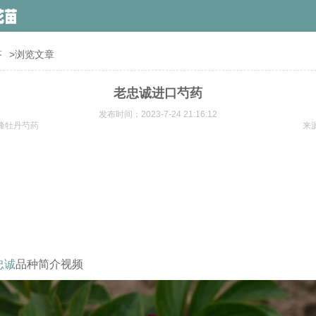
答
>浏览文章
老忠诚进口芍药
发布时间：2023-7-24 21:16:12
峰牡丹芍药
来
忠诚
品种简介视频