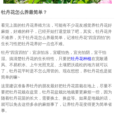
牡丹花怎么养最简单？
看完上面的牡丹花养殖方法，可能有不少花友感觉养牡丹花好
麻烦，好难的样子，已经开始打退堂鼓了吧，其实，牡丹花并
不难养，关于牡丹花怎么养最简单，记准牡丹花“四宜四怕”的
生长习性把牡丹花养好一点也不难。
牡丹“四宜四怕”：宜凉怕冻，宜暖怕热，宜光怕阴，宜干怕
湿。搞清楚牡丹花的生长特性，只要把
牡丹花种植
在宽敞通
风、不易积水、上午光照充足、土壤肥沃疏松的地方就可以
了，牡丹花平时是不怎么用管的。现在想想，养牡丹花也是挺
简单的嘛~
这里建议准备养牡丹的朋友最好把牡丹花苗栽在地上，尽量不
要把牡丹花栽在盆里，牡丹花盆栽比地栽要更麻烦一些，因为
随着牡丹花苗的长大，需要换土、换盆等。如果是地栽的话，
就可以免去这些多余的麻烦事了，让养牡丹花变得更为简单省
事。