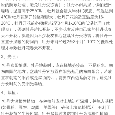
应的防寒处理，避免牡丹受冻害）；牡丹不耐高温，惧怕烈日
曝晒，温度高于25℃时，牡丹就会进入半休眠状态。气温达到
4℃时牡丹花芽开始逐渐膨大，牡丹开花的适宜温度为16-
20℃，牡丹开花前必须经过2至3个月1-10℃的低温处理（休
眠期），否则牡丹难以开花，不少花友反映自己家的牡丹花春
天不开花，就是因为不少花友担心盆栽牡丹受冻害，将牡丹一
直置于温暖的房间内，牡丹未能经过2至3个月1-10℃的低温处
理才导致牡丹花春天不开花。
3、光照：
牡丹喜阳怕晒。牡丹地栽时，应选择地势较高、不易积水、朝
东向阳的地方；盆栽牡丹宜放置在阳光充足的东向阳台，若放
置在朝南的阳台或是屋顶的话，需要在西边遮荫才行，避免牡
丹长时间的受阳光曝晒。
4、栽植：
牡丹为深根性植物，在种植前应对土地进行深耕，并施入基肥
(如骨粉、豆饼、鸡粪、羊粪等)，确保土壤疏松肥沃，有利于
牡丹花苗的生长所需。牡丹盆栽时考虑到牡丹为深根性植物，