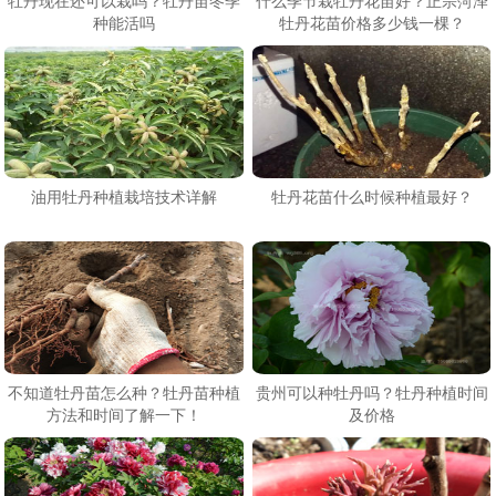
牡丹现在还可以栽吗？牡丹苗冬季
什么季节栽牡丹花苗好？正宗菏泽
种能活吗
牡丹花苗价格多少钱一棵？
油用牡丹种植栽培技术详解
牡丹花苗什么时候种植最好？
不知道牡丹苗怎么种？牡丹苗种植
贵州可以种牡丹吗？牡丹种植时间
方法和时间了解一下！
及价格