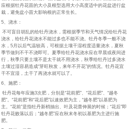
应根据牡丹花苗的大小及根型选用大小高度适中的花盆进行盆
栽，避免盆小苗大影响根的正常生长。
5、浇水：
不可盲目胡乱的给牡丹浇水，需根据季节和天气情况给牡丹花
浇水，给牡丹花浇水不能过多也不能不浇。牡丹冬季一般不浇
水，5月以后气温较高，可根据土壤干湿程度适量浇水，夏秋
季节做到不干不浇即可。夏季给牡丹花浇水应在早晨或夜间进
行，秋季只要土壤不是太干就不用浇水，秋季给牡丹过多浇水
土壤过湿容易造成“芽旺秋发，来年不开花”的情况。牡丹花宜
干不宜湿，土干了再浇水就可以了。
6、施肥：
牡丹花每年应施3次肥，分别是“花前肥”、“花后肥”、“越冬
肥”。“花前肥”和“花后肥”以速效肥为主，“越冬肥”以基肥为
主。“花前”是指牡丹新梢抽出、叶及花蕾伸展的时候；“花后”即
牡丹花败落以后；“越冬肥”应在秋末冬初以基肥为主进行施
肥。