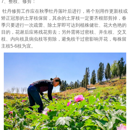
7、整枝、修剪：
牡丹修剪工作应在秋季牡丹落叶后进行，将个别用作更新枝或
矫正冠形的土芽枝保留，其余的土芽枝一定要齐根部剪掉，春
季只要进行一次疏蕾、除土芽即可达到植株健壮、花大色艳的
目的，花谢后应将残花剪去；另外需将过密枝、并生枝、交叉
枝、内向枝及病虫枝等剪除，避免枝干过密影响开花，每株留
主枝5-6枝为宜。