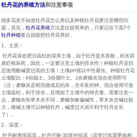
牡丹花的养殖方法
和注意事项
很多花友不知道牡丹花怎么养以及种植牡丹花要注意哪些问
题，其实，
牡丹花养殖
方法是比较简单的，只要记住下面7个
牡丹种植
要点就能把牡丹花养好。
1、土质：
牡丹花喜欢肥沃疏松的深厚土壤，由于牡丹是木质根，积水容
易烂根坏死，因此，一定要注意土壤的排水性！种植牡丹花切
忌使用酸碱度过高的土壤！土壤pH值以中性最佳。种植牡丹花
土壤配比：6份园土、3份腐叶土、1份砻糠灰混合使用即可
（注：砻糠灰是稻壳烧成后的灰，含丰富的钾。混合使用可使
土壤疏松，利于排水，且增加了土壤中的钾含量。需要注意一
点，砻糠灰和草木灰不同，砻糠灰略偏碱性，草木灰含碱比较
大，微碱土壤可以种植牡丹，碱度过大就不利于牡丹生长
了）。
2、温度：
牡丹耐寒惧高温，牡丹可耐-30度的低温（温度过低需要做相