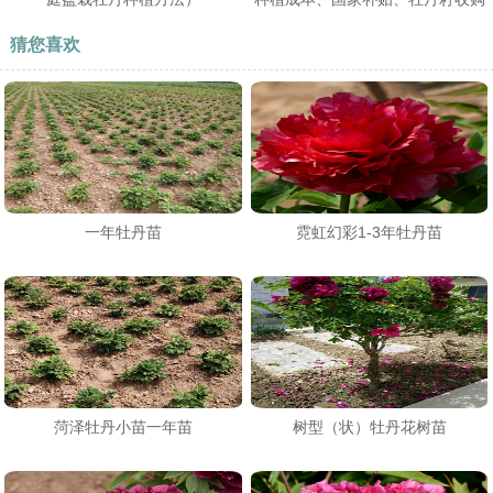
价格分析
猜您喜欢
一年牡丹苗
霓虹幻彩1-3年牡丹苗
菏泽牡丹小苗一年苗
树型（状）牡丹花树苗