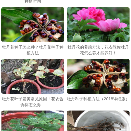
种植时间
牡丹花种子怎么种？牡丹花种子种
牡丹花的养殖方法，花农教你牡丹
植方法
花怎么养才能养好！
牡丹花叶子发黄常见原因！花农告
牡丹种子种植方法（2018详细版）
诉你怎么办！