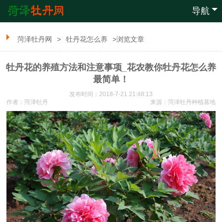
导航
菏泽牡丹网
>
牡丹花怎么养
>浏览文章
牡丹花的养殖方法和注意事项_花农教你牡丹花怎么养
最简单！
发布时间：2018-7-21 21:48:13
作者：菏泽牡丹
来源：菏泽牡丹种植基地