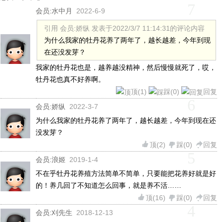
7
会员:
水中月
2022-6-9
引用 会员:娇纵 发表于2022/3/7 11:14:31的评论内容
为什么我家的牡丹花养了两年了，越长越差，今年到现
在还没发芽？
我家的牡丹花也是，越养越没精神，然后慢慢就死了，哎，
牡丹花也真不好养啊。
顶(
1
)
踩(
0
)
回复
6
会员:
娇纵
2022-3-7
为什么我家的牡丹花养了两年了，越长越差，今年到现在还
没发芽？
顶(
2
)
踩(
0
)
回复
5
会员:
浪姬
2019-1-4
不在乎牡丹花养殖方法简单不简单，只要能把花养好就是好
的！养几回了不知道怎么回事，就是养不活……
顶(
16
)
踩(
0
)
回复
4
会员:
刈先生
2018-12-13