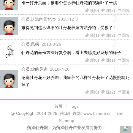
刚一打开页面，被那个怎么养牡丹花的视频吓了一跳……
顶(
0
)
踩(
2
)
回复
3
会员:
泛滥的回忆つ
2018-12-8
难得见到这么详细的牡丹花养殖方法介绍，受教了！
顶(
1
)
踩(
2
)
回复
2
会员:
风枫
2018-8-26
牡丹花的养殖方法好复杂啊，看上去感觉好麻烦的样子……
顶(
0
)
踩(
1
)
回复
1
会员:
你的足迹
2018-7-26
感觉牡丹花不好养啊，我家养的几棵牡丹花开了花慢慢就死
掉了……
顶(
6
)
踩(
2
)
回复
首页
丨
Tags
@ CopyRight 2014-2025
菏泽牡丹网
www.hzmd5.cn
xml
Sitemap
菏泽牡丹网：为菏泽牡丹产业发展而努力！