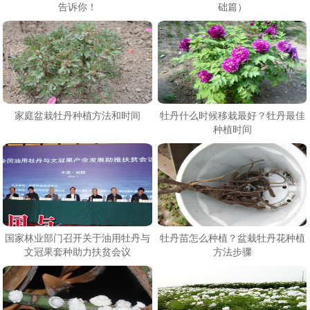
告诉你！
础篇）
家庭盆栽牡丹种植方法和时间
牡丹什么时候移栽最好？牡丹最佳
种植时间
国家林业部门召开关于油用牡丹与
牡丹苗怎么种植？盆栽牡丹花种植
文冠果套种助力扶贫会议
方法步骤