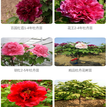
百园红霞1-4年牡丹苗
花王2-4年牡丹苗
胡红2-5年牡丹苗
精品牡丹花树苗