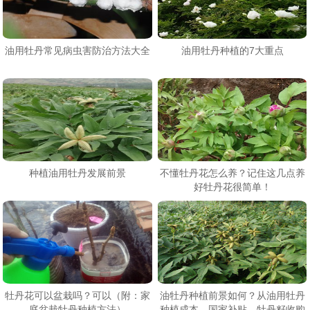
油用牡丹常见病虫害防治方法大全
油用牡丹种植的7大重点
种植油用牡丹发展前景
不懂牡丹花怎么养？记住这几点养
好牡丹花很简单！
牡丹花可以盆栽吗？可以（附：家
油牡丹种植前景如何？从油用牡丹
庭盆栽牡丹种植方法）
种植成本、国家补贴、牡丹籽收购